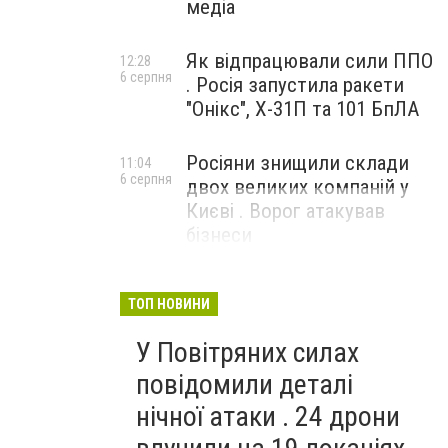
медіа
Як відпрацювали сили ППО
12:28
6 серпня
. Росія запустила ракети
"Онікс", Х-31П та 101 БпЛА
Росіяни знищили склади
11:04
6 серпня
двох великих компаній у
Києві . Ворог атакував
бізнеси
ТОП НОВИНИ
У Повітряних силах
повідомили деталі
нічної атаки . 24 дрони