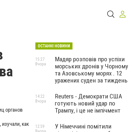
ОСТАННІ НОВИНИ
в
Мадяр розповів про успіхи
15:27
Вчора
морських дронів у Чорному
ва
та Азовському морях . 12
уражених суден за тиждень
Reuters - Демократи США
14:22
Вчора
готують новий удар по
иц органов
Трампу, і це не імпічмент
изучали, как
У Німеччині помітили
12:59
Вчора