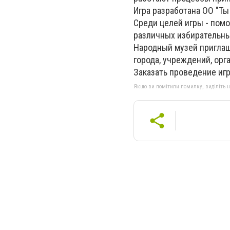
Игра разработана ОО "Т
Среди целей игры - пом
различных избирательных
Народный музей приглаш
города, учреждений, орг
Заказать проведение игр
Якщо ви помітили помилку, виділіть нео