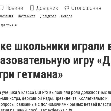
Новини
Довідник
Оголошення
Дозвілля
Карта міста
Довідкова
Погода
 три гетмана»
ке школьники играли 
азовательную игру «Д
 три гетмана»
а ученики 9 класса ОШ №2 выполняли роли должностных л
р-министра, Верховной Рады, Президента. Коллегиально и
опросы, связанные с полномочиями разных ветвей власти, 
тия решений, сообщает avdeevka.city.