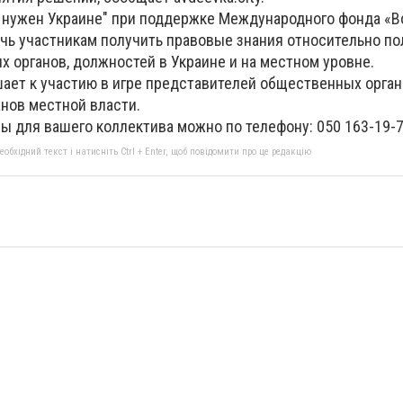
ы нужен Украине" при поддержке Международного фонда «
очь участникам получить правовые знания относительно п
 органов, должностей в Украине и на местном уровне.
ает к участию в игре представителей общественных орга
анов местной власти.
ы для вашего коллектива можно по телефону: 050 163-19-7
бхідний текст і натисніть Ctrl + Enter, щоб повідомити про це редакцію