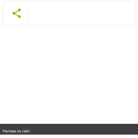
Реклама на сайті:
rek@citysites.ua