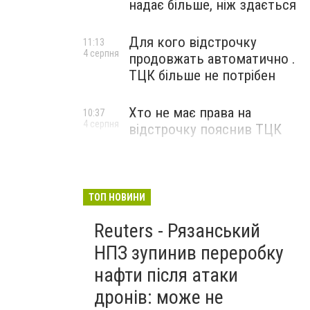
надає більше, ніж здається
Для кого відстрочку
11:13
4 серпня
продовжать автоматично .
ТЦК більше не потрібен
Хто не має права на
10:37
4 серпня
відстрочку пояснив ТЦК
ТОП НОВИНИ
Reuters - Рязанський
НПЗ зупинив переробку
нафти після атаки
дронів: може не