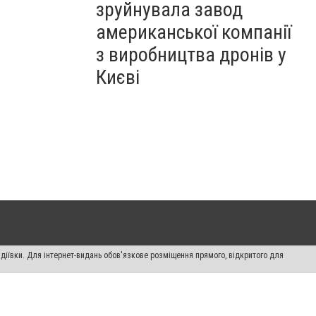
зруйнувала завод
американської компанії
з виробництва дронів у
Києві
діївки. Для інтернет-видань обов'язкове розміщення прямого, відкритого для
лама" публікуються на правах реклами.