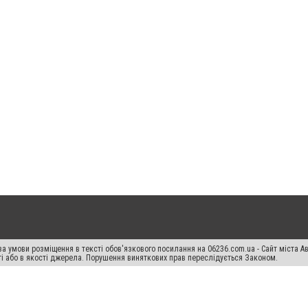
а умови розміщення в тексті обов'язкового посилання на 06236.com.ua - Сайт міста Ав
сті або в якості джерела. Порушення виняткових прав переслідується Законом.
ський спецпроєкт", "Політичні новини", "Пресреліз", "PR", "Офіційно", "Політична рек