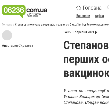
Головна
Вакансии
Афіша
Головна
Степанов анонсував вакцинацію перших осіб України індійською вакциною
14:05, 1 березня 2021 р.
Степанов
Анастасия Сиделева
перших о
вакцино
У план по вакцинації 
України Володимир Зеле
Степанова. Обидва вони 