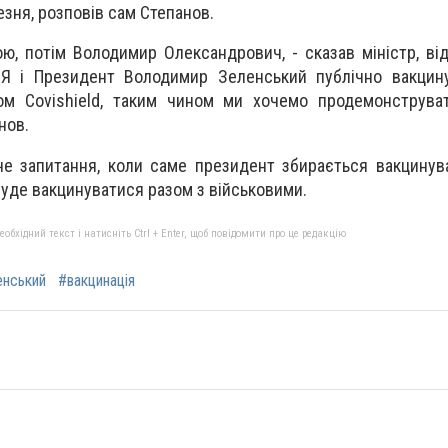
езня, розповів сам Степанов.
, потім Володимир Олександрович, - сказав міністр, ві
- Я і Президент Володимир Зеленський публічно вакцин
ом Covishield, таким чином ми хочемо продемонструват
нов.
е запитання, коли саме президент збирається вакцинува
буде вакцинуватися разом з військовими.
бхідний текст і натисніть Ctrl + Enter, щоб повідомити про це редакцію
енський
#вакцинація