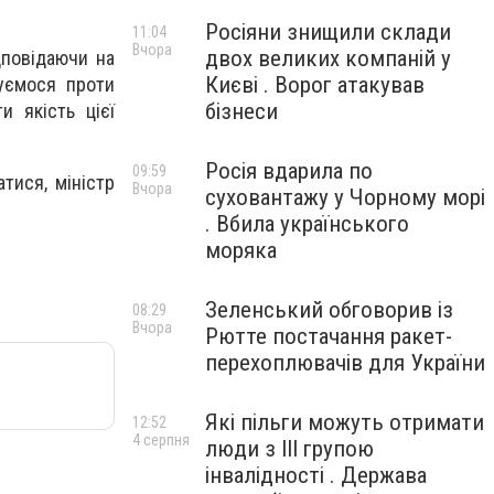
Росіяни знищили склади
11:04
Вчора
двох великих компаній у
дповідаючи на
Києві . Ворог атакував
уємося проти
бізнеси
и якість цієї
Росія вдарила по
09:59
тися, міністр
Вчора
суховантажу у Чорному морі
. Вбила українського
моряка
Зеленський обговорив із
08:29
Вчора
Рютте постачання ракет-
перехоплювачів для України
Які пільги можуть отримати
12:52
4 серпня
люди з III групою
інвалідності . Держава