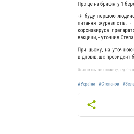
Про це на брифінгу 1 бер
-Я буду першою людиною
питання журналістів. 
коронавируса препарат
вакцини, - уточнив Степа
При цьому, на уточнююч
відповів, що президент 
Якщо ви помітили помилку, виділіть нео
#Україна
#Степанов
#Зел