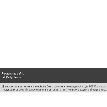
Реклама на сайті:
rek@citysites.ua
Допускається цитування матеріалів без отримання попередньої згоди 06236.com.ua з
пошукових систем гіперпосилання на цитовані статті не нижче другого абзацу в тек
Матеріали з плашками "Новини компаній", "Промо", "Партнерський матеріал", "Партнер