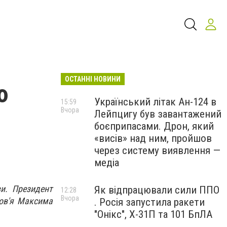
ОСТАННІ НОВИНИ
ю
Український літак Ан-124 в
15:59
Вчора
Лейпцигу був завантажений
боєприпасами. Дрон, який
«висів» над ним, пройшов
через систему виявлення —
медіа
и. Президент
Як відпрацювали сили ППО
12:28
Вчора
ров'я Максима
. Росія запустила ракети
"Онікс", Х-31П та 101 БпЛА