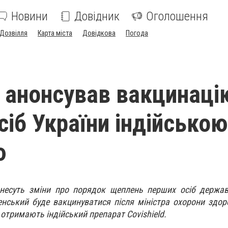
Новини
Довідник
Оголошення
Дозвілля
Карта міста
Довідкова
Погода
 анонсував вакцинаці
сіб України індійською
ю
внесуть зміни про порядок щеплень перших осіб держав
нський буде вакцинуватися після міністра охорони здо
отримають індійський препарат Covishield.