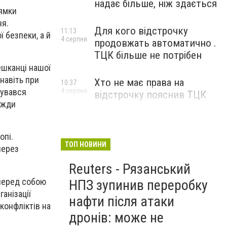
надає більше, ніж здається
ямки
ня.
Для кого відстрочку
11:13
 безпеки, а й
4 серпня
продовжать автоматично .
ТЦК більше не потрібен
ешканці нашої
навіть при
Хто не має права на
10:37
4 серпня
мувався
відстрочку пояснив ТЦК
вжди
опі.
ТОП НОВИНИ
через
Reuters - Рязанський
 перед собою
НПЗ зупинив переробку
анізації
нафти після атаки
конфліктів на
дронів: може не