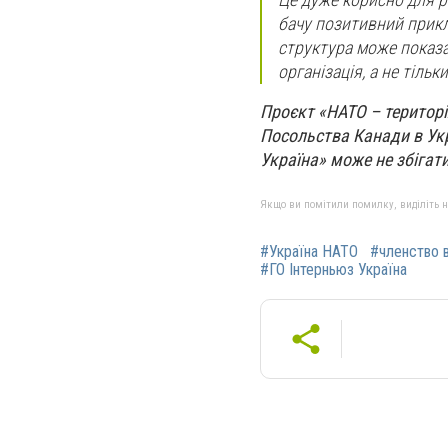
бачу позитивний прикл
структура може показа
організація, а не тільк
Проєкт «НАТО – територі
Посольства Канади в Укр
Україна» може не збігат
Якщо ви помітили помилку, виділіть нео
#Україна НАТО
#членство 
#ГО Інтерньюз Україна