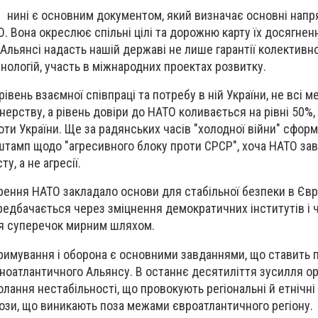
нині є основним документом, який визначає основні напр
О. Вона окреслює спільні цілі та дорожню карту їх досягнен
льянсі надасть нашій державі не лише гарантії колективної
нологій, участь в міжнародних проектах розвитку.
вень взаємної співпраці та потребу в ній України, не всі м
ерству, а рівень довіри до НАТО коливається на рівні 50%, 
проти України. Ще за радянських часів "холодної війни" сфор
штамп щодо "агресивного блоку проти СРСР", хоча НАТО за
у, а не агресії.
рення НАТО закладало основи для стабільної безпеки в Євр
редбачається через зміцнення демократичних інститутів і 
ня суперечок мирним шляхом.
стримування і оборона є основними завданнями, що ставить
ноатлантичного Альянсу. В останнє десятиліття зусилля орг
лання нестабільності, що провокують регіональні й етнічні 
грози, що виникають поза межами євроатлантичного регіону.