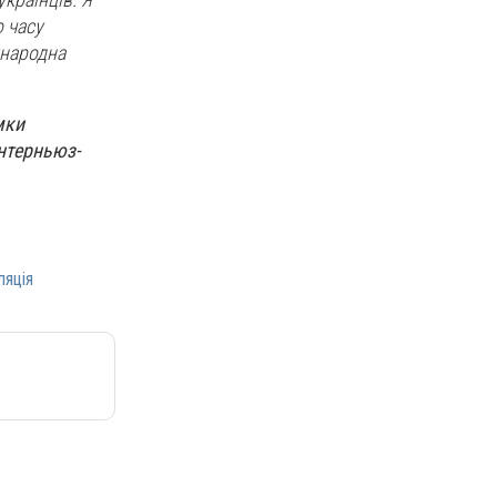
 часу
жнародна
мки
Інтерньюз-
ляція