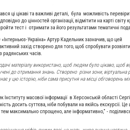
ався ці цікаві та важливі деталі, була можливість перевір
повідно до цінностей організації, відмітити на карті світу к
пройти тест і отримати за його результатами тематичні под
 «Інтерньюз-Україна» Артур Кадельник зазначив, що цей
ктивний захід створено для того, щоб спробувати розвіяти
з радянських часів.
одачі матеріалу використано, щоб людям було цікаво, щоб ві
чені до отримання знань. Створено різни зони, віртуальна р
ає у цю історію, ніби сама присутня на місці обговорень м
 Інституту масової інформації в Херсонській області Сергі
ність досить суттєва, ніби побували на якійсь екскурсії. Це 
тем максимально спрощено, але інформативно," - поділився
звінчання міфів, якими досі, на жаль, живе значна частина у