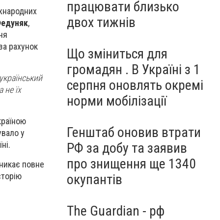
працювати близько
іжнародних
двох тижнів
Федуняк
,
ня
за рахунок
Що зміниться для
громадян . В Україні з 1
український
серпня оновлять окремі
 не їх
норми мобілізації
країною
Генштаб оновив втрати
увало у
ні.
РФ за добу та заявив
про знищення ще 1340
иникає повне
сторію
окупантів
The Guardian - рф