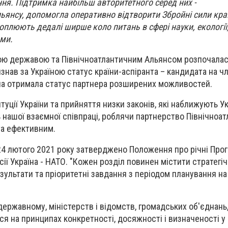
ня. Підтримка найбільш авторитетного серед них -
ьянсу, допомогла оперативно відтворити Збройні сили кра
оплюють дедалі ширше коло питань в сфері науки, екології,
ми.
кою державою та Північноатлантичним Альянсом розпочалас
изнав за Україною статус країни-аспіранта – кандидата на ч
їна отримала статус партнера розширених можливостей.
уції України та прийняття низки законів, які наближують Ук
 нашої взаємної співпраці, роблячи партнерство Північноа
та ефективним.
24 лютого 2021 року затверджено Положення про річні Про
сії Україна - НАТО.
"Кожен розділ повинен містити стратегі
езультати та пріоритетні завдання з періодом планування на п
одержавному, міністерств і відомств, громадських об'єднань
я на принципах конкретності, досяжності і визначеності у 