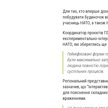
Для тих, хто вперше дізн
побудувати будиночок від
учасниць НАТО, а також 
Координатор проєктів ГО
експериментально-інтера
НАТО, які збереглись ще 
Гейміфіковані форми п
були максимально залу
людина повністю порин
суспільних процесів.
Регіональний представник
зазначив, що "Інтерактив
для пояснення складних 
враженнями.
Це дуже корисно для ро