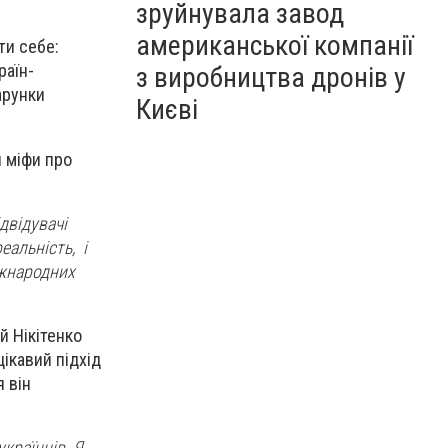
зруйнувала завод
американської компанії
ити себе:
раїн-
з виробництва дронів у
арунки
Києві
 міфи про
двідувачі
еальність, і
іжнародних
й Нікітенко
цікавий підхід
 він
країнців. Я