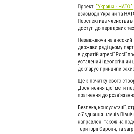
Проект
"Україна - НАТО"
взаємодії України та НАТ
Перспектива членства в А
доступ до передових тех
Незважаючи на високий рі
держави раді цьому партн
відкритій агресії Росії 
усталений ідеологічний 
декларує принципи захист
Ще з початку свого ство
Досягнення цієї мети пе
прагнення до розв’язан
Безпека, консультації, 
об'єднання членів Північ
направлені також на подо
території Європи, та за