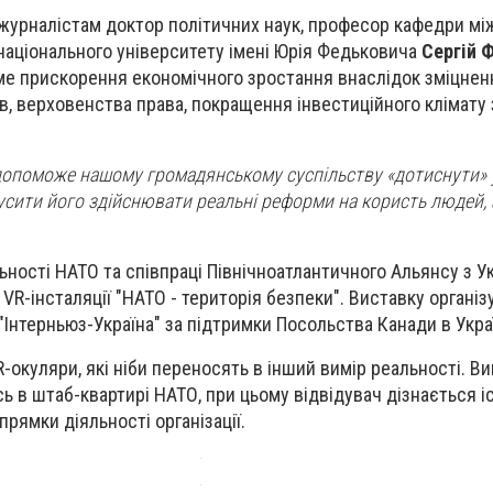
 журналістам доктор політичних наук, професор кафедри м
національного університету імені Юрія Федьковича
Сергій 
ме прискорення економічного зростання внаслідок зміцнен
в, верховенства права, покращення інвестиційного клімату 
допоможе нашому громадянському суспільству «дотиснути» 
усити його здійснювати реальні реформи на користь людей, а
льності НАТО та співпраці Північноатлантичного Альянсу з У
VR-інсталяції "НАТО - територія безпеки". Виставку організ
"Інтерньюз-Україна" за підтримки Посольства Канади в Украї
-окуляри, які ніби переносять в інший вимір реальності. В
ь в штаб-квартирі НАТО, при цьому відвідувач дізнається і
рямки діяльності організації.