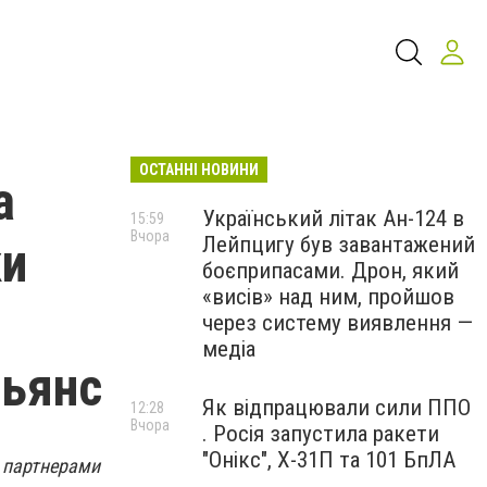
ОСТАННІ НОВИНИ
а
Український літак Ан-124 в
15:59
Вчора
Лейпцигу був завантажений
ки
боєприпасами. Дрон, який
«висів» над ним, пройшов
через систему виявлення —
медіа
льянс
Як відпрацювали сили ППО
12:28
Вчора
. Росія запустила ракети
"Онікс", Х-31П та 101 БпЛА
и партнерами