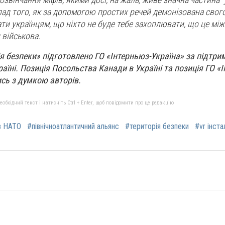
ад того, як за допомогою простих речей демонізована свого
ти українцям, що ніхто не буде тебе захоплювати, що це мі
и військова.
я безпеки» підготовлено ГО «Інтерньюз-Україна» за підтри
аїні. Позиція Посольства Канади в Україні та позиція ГО «
ись з думкою авторів.
бхідний текст і натисніть Ctrl + Enter, щоб повідомити про це редакцію
в НАТО
#північноатлантичний альянс
#територія безпеки
#vr інста