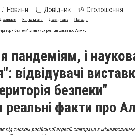
Новини
Довідник
Оголошення
Дозвілля
Карта міста
Довідкова
Погода
- територія безпеки" дізналися реальні факти про Альянс
ія пандеміям, і науков
": відвідувачі вистав
територія безпеки"
я реальні факти про А
ає під тиском російської агресії, співпраця з міжнародним