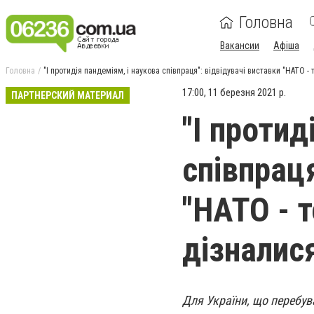
Головна
Вакансии
Афіша
Головна
"І протидія пандеміям, і наукова співпраця": відвідувачі виставки "НАТО 
17:00, 11 березня 2021 р.
ПАРТНЕРСКИЙ МАТЕРИАЛ
"І протид
співпраця
"НАТО - 
дізналис
Для України, що перебув