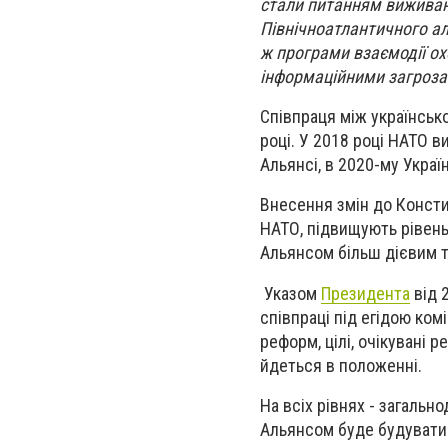
стали питанням виживан
Північноатлантичного ал
ж програми взаємодії ох
інформаційними загроза
Співпраця між українсь
році. У 2018 році НАТО в
Альянсі, в 2020-му Укра
Внесення змін до Констит
НАТО, підвищують рівень
Альянсом більш дієвим 
Указом
Президента
від 
співпраці під егідою комі
реформ, цілі, очікувані р
йдеться в положенні.
На всіх рівнях - загальн
Альянсом буде будуватис