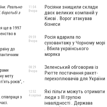
Росіяни знищили склади
їни. Реально
11:04
Вчора
двох великих компаній у
 боротьбі з
Києві . Ворог атакував
бізнеси
я ще в 1997
ленство в
Росія вдарила по
09:59
Вчора
суховантажу у Чорному морі
. Вбила українського
раїну до
моряка
тлантичним
Зеленський обговорив із
08:29
грами
Вчора
Рютте постачання ракет-
чну мету
перехоплювачів для України
'ять років", -
Які пільги можуть отримати
12:52
4 серпня
, співпраця з
люди з III групою
часі.
інвалідності . Держава