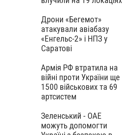
влучили на 19 локаціях
Дрони «Бегемот»
атакували авіабазу
«Енгельс-2» і НПЗ у
Саратові
Армія РФ втратила на
війні проти України ще
1500 військових та 69
артсистем
Зеленський - ОАЕ
можуть допомогти