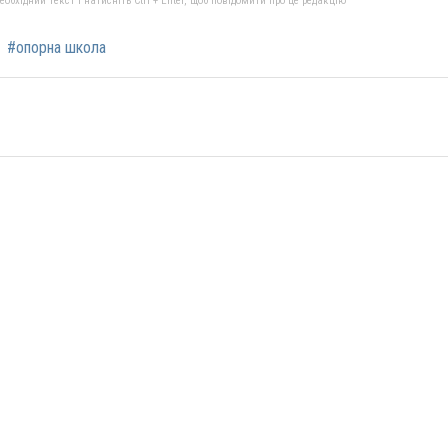
бхідний текст і натисніть Ctrl + Enter, щоб повідомити про це редакцію
#опорна школа