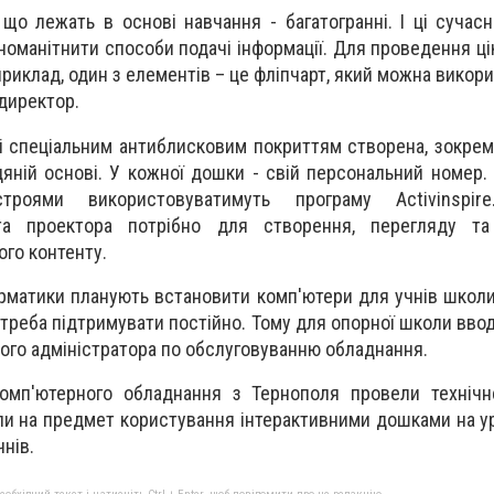
 що лежать в основі навчання - багатогранні. І ці сучасн
оманітнити способи подачі інформації. Для проведення цік
риклад, один з елементів – це фліпчарт, який можна викор
 директор.
зi спецiальним антиблисковим покриттям створена, зокрем
дяній основі. У кожноï дошки - свiй персональний номер.
троями використовуватимуть програму Activinspir
а проектора потрібно для створення, перегляду та
ого контенту.
рматики планують встановити комп'ютери для учнів школи.
треба пiдтримувати постійно. Тому для опорноï школи вво
ого адмiнiстратора по обслуговуванню обладнання.
комп'ютерного обладнання з Тернополя провели технічн
и на предмет користування iнтерактивними дошками на уро
чнів.