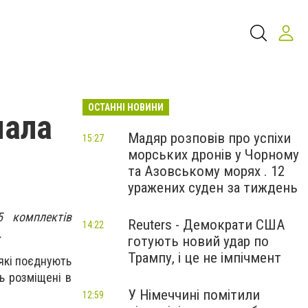
ОСТАННІ НОВИНИ
мала
Мадяр розповів про успіхи
15:27
морських дронів у Чорному
та Азовському морях . 12
уражених суден за тиждень
 комплектів
Reuters - Демократи США
14:22
.
готують новий удар по
Трампу, і це не імпічмент
 які поєднують
ь розміщені в
У Німеччині помітили
12:59