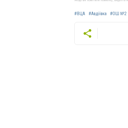
Якщо ви помітили помилку, виділіть нео
#ВЦА
#Авдіївка
#ОШ №2