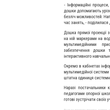
- Інформаційні процеси,
дошки допомагають урізн
безліч можливостей. Нап
час занять, - поділилася
Дошка прямоï проекцiï 
на нiй маркерами на во
мультимедійними прис
забезпечення дошки т
інтерактивного навчальн
Окремо в кабiнетах iнфо
мультимедiйноï системи 
штатна одиниця системн
Наразі постачальники 
педагогами опорної школ
готові зустрічати своїх у