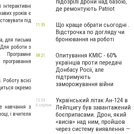
підозрілі дрони над базою,
і інтерактивні
де ремонтують Patriot
авих уроків є
истовувати під
Що краще обрати сьогодні .
11:35
Відстрочка по догляду чи
бронювання на роботі
а, для письма
 Для роботи з
e. Програмне
Опитування КМІС - 60%
08:21
 програвання
українців проти передачі
Донбасу Росії, але
підтримують
 Роботу всiєï
заморожування війни
диться окремо
Український літак Ан-124 в
15:59
6 серпня
е навчання з
Лейпцигу був завантажений
цi, і вчителя
боєприпасами. Дрон, який
«висів» над ним, пройшов
через систему виявлення —