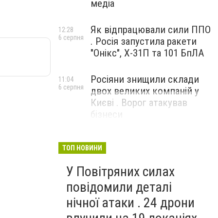
медіа
Як відпрацювали сили ППО
12:28
6 серпня
. Росія запустила ракети
"Онікс", Х-31П та 101 БпЛА
Росіяни знищили склади
11:04
6 серпня
двох великих компаній у
Києві . Ворог атакував
бізнеси
ТОП НОВИНИ
У Повітряних силах
повідомили деталі
нічної атаки . 24 дрони