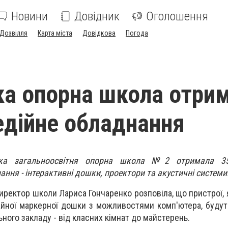
Новини
Довідник
Оголошення
Дозвілля
Карта міста
Довідкова
Погода
ка опорна школа отри
дійне обладнання
ька загальноосвітня опорна школа №2 отримала 35
ння - iнтерактивні дошки, проектори та акустичні системи
директор школи Лариса Гончаренко розповіла, що пристрої,
айної маркерної дошки з можливостями комп'ютера, будут
ного закладу - від класних кімнат до майстерень.