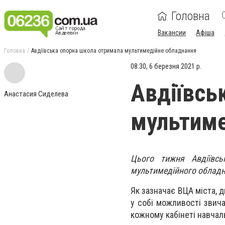
Головна
Вакансии
Афіша
Головна
Авдіївська опорна школа отримала мультимедійне обладнання
08:30, 6 березня 2021 р.
Авдіївсь
Анастасия Сиделева
мультиме
Цього тижня Авдіївс
мультимедiйного обладна
Як зазначає ВЦА міста, 
у собі можливості звич
кожному кабінеті навчаль