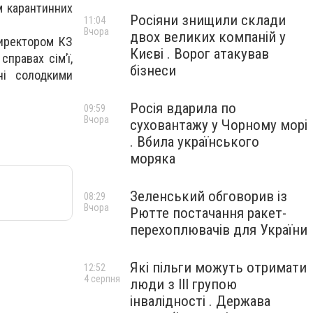
м карантинних
Росіяни знищили склади
11:04
Вчора
двох великих компаній у
директором КЗ
Києві . Ворог атакував
правах сім’ї,
бізнеси
ні солодкими
Росія вдарила по
09:59
Вчора
суховантажу у Чорному морі
. Вбила українського
моряка
Зеленський обговорив із
08:29
Вчора
Рютте постачання ракет-
перехоплювачів для України
Які пільги можуть отримати
12:52
4 серпня
люди з III групою
інвалідності . Держава