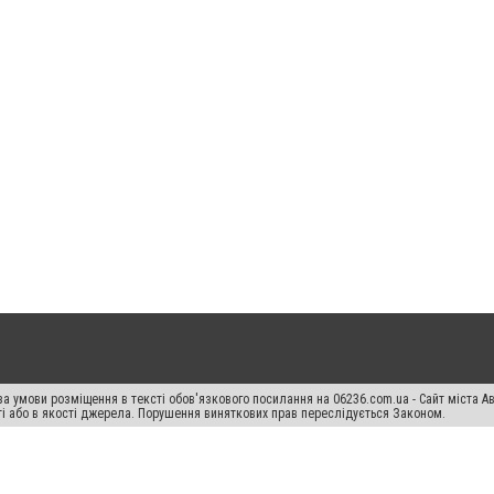
а умови розміщення в тексті обов'язкового посилання на 06236.com.ua - Сайт міста Ав
сті або в якості джерела. Порушення виняткових прав переслідується Законом.
ський спецпроєкт", "Політичні новини", "Пресреліз", "PR", "Офіційно", "Політична рек