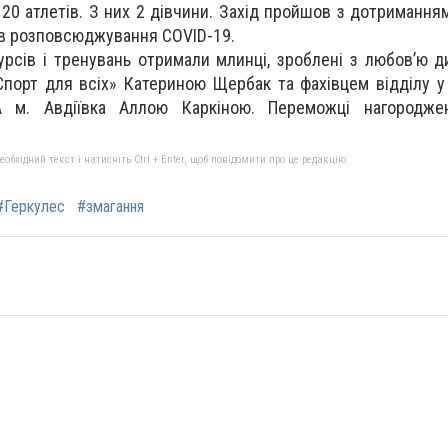
20 атлетів. З них 2 дівчини. Захід пройшов з дотримання
ів розповсюджування COVID-19.
курсів і тренувань отримали млинці, зроблені з любов’ю 
порт для всіх» Катериною Щербак та фахівцем відділу у с
 м. Авдіївка Аллою Каркіною. Переможці нагородже
бхідний текст і натисніть Ctrl + Enter, щоб повідомити про це редакцію
#Геркулес
#змагання