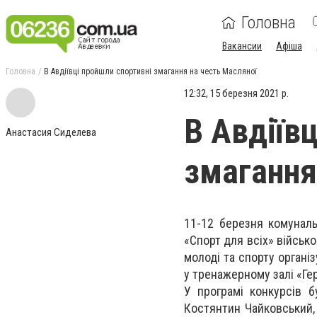
Головна
Вакансии
Афіша
Головна
В Авдіївці пройшли спортивні змагання на честь Масляної
12:32, 15 березня 2021 р.
В Авдіїв
Анастасия Сиделева
змагання
11-12 березня комунал
«Спорт для всіх» військов
молоді та спорту органі
у тренажерному залі «Ге
У програмі конкурсів 
Костянтин Чайковський,