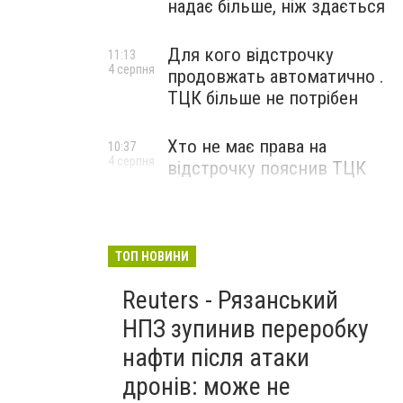
надає більше, ніж здається
Для кого відстрочку
11:13
4 серпня
продовжать автоматично .
ТЦК більше не потрібен
Хто не має права на
10:37
4 серпня
відстрочку пояснив ТЦК
ТОП НОВИНИ
Reuters - Рязанський
НПЗ зупинив переробку
нафти після атаки
дронів: може не