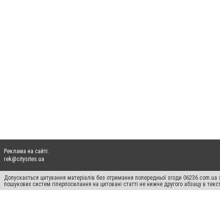
Реклама на сайті:
rek@citysites.ua
Допускається цитування матеріалів без отримання попередньої згоди 06236.com.ua з
пошукових систем гіперпосилання на цитовані статті не нижче другого абзацу в тек
Матеріали з плашками "Новини компаній", "Промо", "Партнерський матеріал", "Партнер