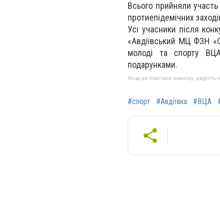
Всього прийняли участь 
протиепідемічних заход
Усі учасники після кон
«Авдіївський МЦ ФЗН «С
молоді та спорту ВЦА
подарунками.
Якщо ви помітили помилку, виділіть нео
#спорт
#Авдіївка
#ВЦА