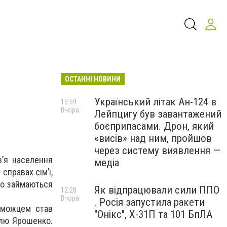
ОСТАННІ НОВИНИ
Український літак Ан-124 в
15:59
Вчора
Лейпцигу був завантажений
боєприпасами. Дрон, який
«висів» над ним, пройшов
через систему виявлення —
в’я населення
медіа
справах сім’ї,
що займаються
Як відпрацювали сили ППО
12:28
Вчора
. Росія запустила ракети
еможцем став
"Онікс", Х-31П та 101 БпЛА
илю Ярошенко.