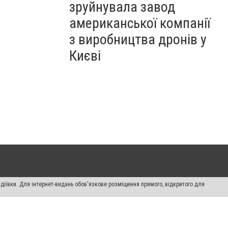
зруйнувала завод
американської компанії
з виробництва дронів у
Києві
діївки. Для інтернет-видань обов'язкове розміщення прямого, відкритого для
лама" публікуються на правах реклами.