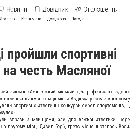
Новини
Довідник
Оголошення
Дозвілля
Карта міста
Довідкова
Погода
ці пройшли спортивні
 на честь Масляної
ьний
заклад «Авдіївський міський центр фізичного здоро
о-цивільної адміністрації міста Авдіївка разом з відділом у 
зували спортивно-атлетичні конкурси серед спортсменів, 
ркулес».
були вправи з млинцями, але для важкої атлетики. Пер
 на другому місці Давид Горб, третє місце дісталось Вас