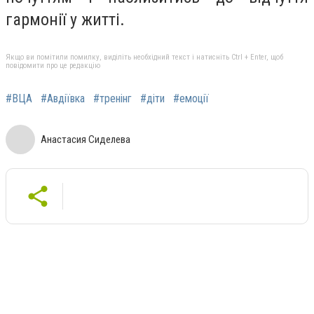
гармонії у житті.
Якщо ви помітили помилку, виділіть необхідний текст і натисніть Ctrl + Enter, щоб
повідомити про це редакцію
#ВЦА
#Авдіївка
#тренінг
#діти
#емоції
Анастасия Сиделева