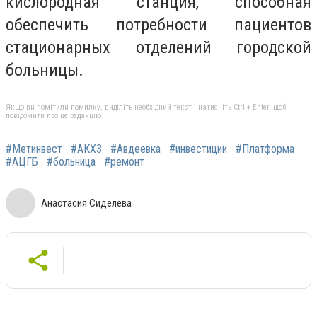
кислородная станция, способная
обеспечить потребности пациентов
стационарных отделений городской
больницы.
Якщо ви помітили помилку, виділіть необхідний текст і натисніть Ctrl + Enter, щоб
повідомити про це редакцію
#Метинвест
#АКХЗ
#Авдеевка
#инвестиции
#Платформа
#АЦГБ
#больница
#ремонт
Анастасия Сиделева