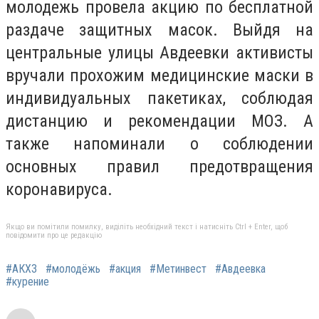
молодежь
провела акцию по бесплатной
раздаче защитных масок.
Выйдя на
центральные улицы Авдеевки активисты
вручали прохожим медицинские маски в
индивидуальных пакетиках, соблюдая
дистанцию и рекомендации МОЗ. А
также напоминали о соблюдении
основных правил предотвращения
коронавируса.
Якщо ви помітили помилку, виділіть необхідний текст і натисніть Ctrl + Enter, щоб
повідомити про це редакцію
#АКХЗ
#молодёжь
#акция
#Метинвест
#Авдеевка
#курение