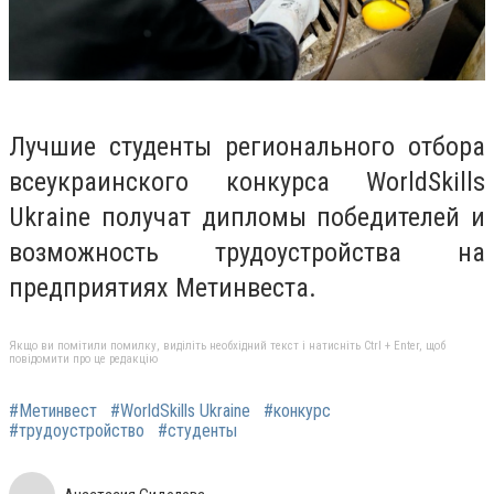
Лучшие студенты регионального отбора
всеукраинского конкурса WorldSkills
Ukraine получат дипломы победителей и
возможность трудоустройства на
предприятиях Метинвеста.
Якщо ви помітили помилку, виділіть необхідний текст і натисніть Ctrl + Enter, щоб
повідомити про це редакцію
#Метинвест
#WorldSkills Ukraine
#конкурс
#трудоустройство
#студенты