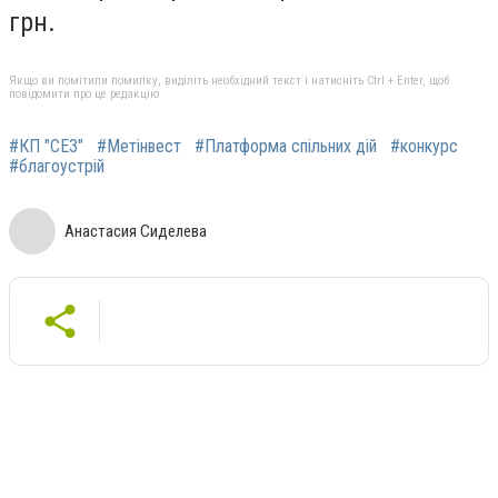
грн.
Якщо ви помітили помилку, виділіть необхідний текст і натисніть Ctrl + Enter, щоб
повідомити про це редакцію
#КП "СЕЗ"
#Метінвест
#Платформа спільних дій
#конкурс
#благоустрій
Анастасия Сиделева