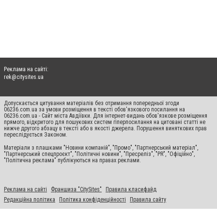
Реклама на сайті:
rek@citysites.ua
Допускається цитування матеріалів без отримання попередньої згоди
06236.com.ua за умови розміщення в тексті обов'язкового посилання на
06236.com.ua - Сайт міста Авдіївки. Для інтернет-видань обов'язкове розміщення
прямого, відкритого для пошукових систем гіперпосилання на цитовані статті не
нижче другого абзацу в тексті або в якості джерела. Порушення виняткових прав
переслідується Законом.
Матеріали з плашками "Новини компаній", "Промо", "Партнерський матеріал",
"Партнерський спецпроєкт", "Політичні новини", "Пресреліз", "PR", "Офіційно",
"Політична реклама" публікуються на правах реклами.
Реклама на сайті
Франшиза "CitySites"
Правила класифайд
Редакційна політика
Політика конфіденційності
Правила сайту