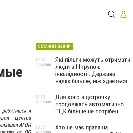
ОСТАННІ НОВИНИ
Які пільги можуть отримати
12:52
4 серпня
люди з III групою
емые
інвалідності . Держава
надає більше, ніж здається
Для кого відстрочку
11:13
4 серпня
продовжать автоматично .
я ребятишек и
ТЦК більше не потрібен
удии Центра
ализации АГОИ
Хто не має права на
10:37
есте!» от ОО
4 серпня