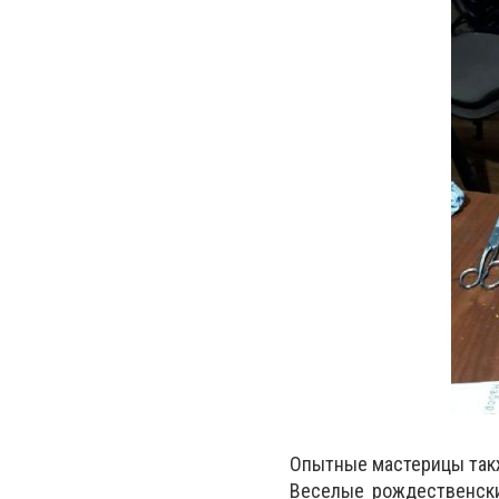
Опытные мастерицы такж
Веселые рождественски