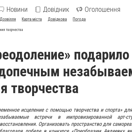
Новини
Довідник
Оголошення
Дозвілля
Карта міста
Довідкова
Погода
ния творчества
еодоление» подарило
одопечным незабыва
я творчества
ременное исцеление с помощью творчества и спорта» дл
забываемые встречи в импровизированной арт-ст
восстановления. Организовать пространство для саморе
благодаря победе в конкурсе «Преобразим Авдеевку вм