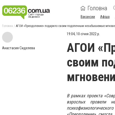
Головна
Вакансии
Афіша
Головна
АГОИ «Преодоление» подарило своим подопечным незабываемые мгнове
19:04, 10 січня 2022 р.
АГОИ «Пр
Анастасия Сиделева
своим п
мгновени
В рамках проекта «Сов
взрослых провели не
психофизиологического 
«Преодоление» смогла 