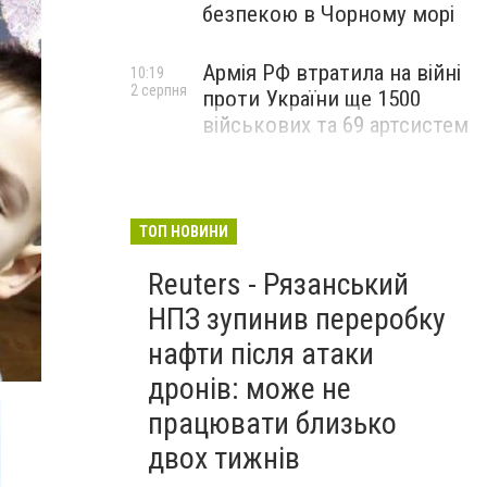
безпекою в Чорному морі
Армія РФ втратила на війні
10:19
2 серпня
проти України ще 1500
військових та 69 артсистем
ТОП НОВИНИ
Reuters - Рязанський
НПЗ зупинив переробку
нафти після атаки
дронів: може не
працювати близько
двох тижнів