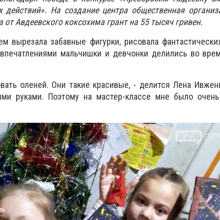
 действий». На создание центра общественная организ
 от Авдеевского коксохима грант на 55 тысяч гривен.
ем вырезала забавные фигурки, рисовала фантастически
 впечатлениями мальчишки и девчонки делились во врем
вать оленей. Они такие красивые, - делится Лена Ивжен
ими руками. Поэтому на мастер-классе
мне
было очень