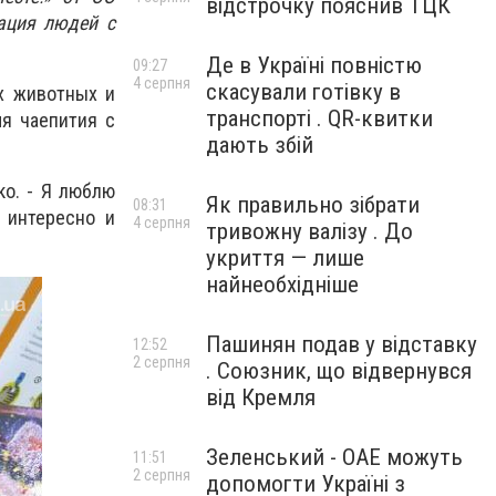
відстрочку пояснив ТЦК
ация людей с
Де в Україні повністю
09:27
4 серпня
скасували готівку в
х животных и
транспорті . QR-квитки
я чаепития с
дають збій
ко. - Я люблю
Як правильно зібрати
08:31
 интересно и
4 серпня
тривожну валізу . До
укриття — лише
найнеобхідніше
Пашинян подав у відставку
12:52
2 серпня
. Союзник, що відвернувся
від Кремля
Зеленський - ОАЕ можуть
11:51
2 серпня
допомогти Україні з