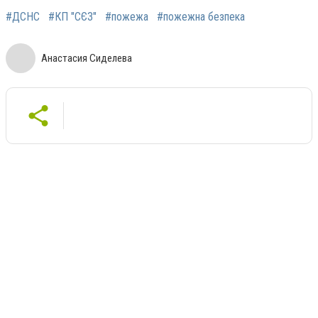
#ДСНС
#КП "СЄЗ"
#пожежа
#пожежна безпека
Анастасия Сиделева