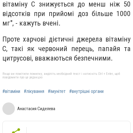
вітаміну С знижується до менш ніж 50
відсотків при прийомі доз більше 1000
мг", - кажуть вчені.
Проте харчові дієтичні джерела вітаміну
С, такі як червоний перець, папайя та
цитрусові, вважаються безпечними.
Якщо ви помітили помилку, виділіть необхідний текст і натисніть Ctrl + Enter, щоб
повідомити про це редакцію
#вітаміни
#лікування
#імунітет
#внутрішні органи
Анастасия Сиделева