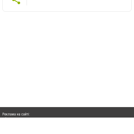
Реклама на сайті:
rek@citysites.ua