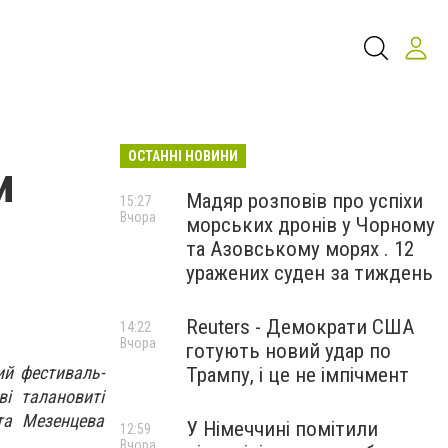
ОСТАННІ НОВИНИ
и
Мадяр розповів про успіхи
15:27
Вчора
морських дронів у Чорному
та Азовському морях . 12
уражених суден за тиждень
Reuters - Демократи США
14:22
Вчора
готують новий удар по
ий фестиваль-
Трампу, і це не імпічмент
ві талановиті
 та Мезенцева
У Німеччині помітили
12:59
Вчора