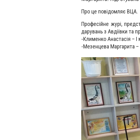
Про це повідомляє ВЦА.
Професійне журі, предс
дарувань з Авдіївки та п
-Клименко Анастасія – І мі
-Мезенцева Маргарита – ІІ 