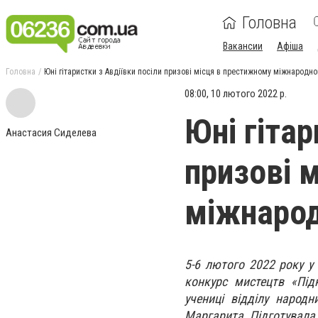
Головна
Вакансии
Афіша
Головна
Юні гітаристки з Авдіївки посіли призові місця в престижному міжнародно
08:00, 10 лютого 2022 р.
Юні гітар
Анастасия Сиделева
призові 
міжнарод
5-6 лютого 2022 року у
конкурс мистецтв «Під
учениці відділу народн
Маргарита. Підготувала 