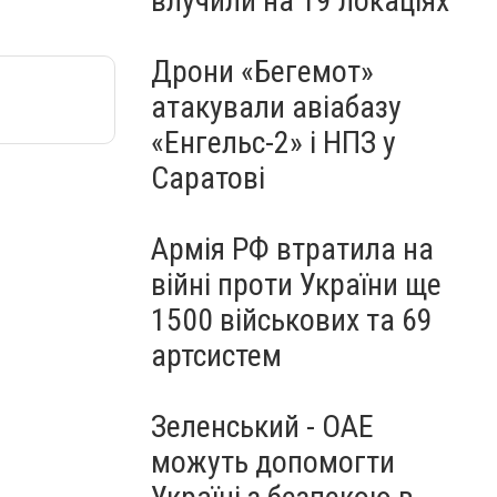
влучили на 19 локаціях
Дрони «Бегемот»
атакували авіабазу
«Енгельс-2» і НПЗ у
Саратові
Армія РФ втратила на
війні проти України ще
1500 військових та 69
артсистем
Зеленський - ОАЕ
можуть допомогти