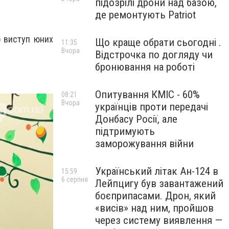
підозрілі дрони над базою,
де ремонтують Patriot
о виступ юних
Що краще обрати сьогодні .
11:35
Вчора
Відстрочка по догляду чи
бронювання на роботі
Опитування КМІС - 60%
08:21
Вчора
українців проти передачі
Донбасу Росії, але
підтримують
заморожування війни
Український літак Ан-124 в
15:59
6 серпня
Лейпцигу був завантажений
боєприпасами. Дрон, який
«висів» над ним, пройшов
через систему виявлення —