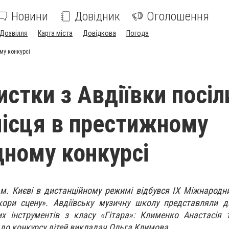
Новини
Довідник
Оголошення
Дозвілля
Карта міста
Довідкова
Погода
му конкурсі
истки з Авдіївки посіл
місця в престижному
ному конкурсі
 м. Києві в дистанційному режимі відбувся ІХ Міжнародн
кори сцену». Авдіївську музичну школу представляли д
их інструментів з класу «Гітара»: Клименко Анастасія
до конкурсу дітей викладач Ольга Климова.