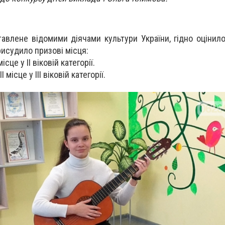
тавлене відомими діячами культури України, гідно оцінил
рисудило призові місця:
сце у ІІ віковій категорії.
місце у ІІІ віковій категорії.