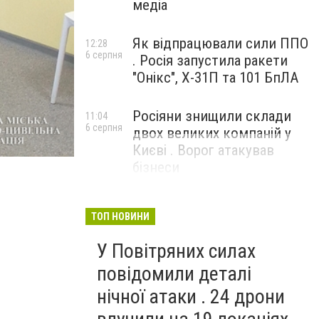
медіа
Як відпрацювали сили ППО
12:28
6 серпня
. Росія запустила ракети
"Онікс", Х-31П та 101 БпЛА
Росіяни знищили склади
11:04
6 серпня
двох великих компаній у
Києві . Ворог атакував
бізнеси
ТОП НОВИНИ
У Повітряних силах
повідомили деталі
нічної атаки . 24 дрони