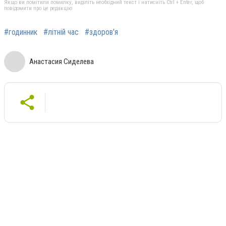
Якщо ви помітили помилку, виділіть необхідний текст і натисніть Ctrl + Enter, щоб
повідомити про це редакцію
#годинник
#літній час
#здоров'я
Анастасия Сиделева