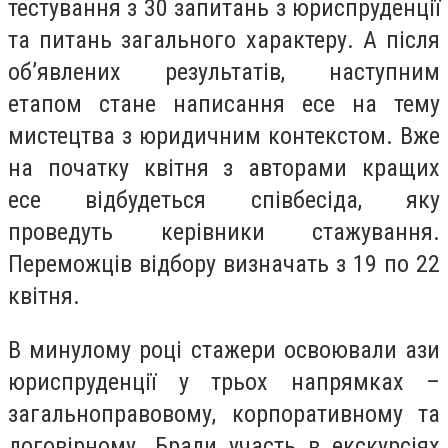
тестування з
30 запитань з юриспруденції
та питань загального характеру.
А після
об’явлених результатів, наступним
етапом стане написання
есе на тему
мистецтва з юридичним контекстом. Вже
на початку квітня з авторами кращих
есе
відбудеться співбесіда, яку
проведуть
керівники стажування.
Переможців відбору визначать з 19 по 22
квітня.
В
минулому році с
тажери освоювали ази
юриспруденції у трьох напрямках –
загальноправовому, корпоративному та
договірному. Брали участь в екскурсіях