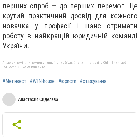
перших спроб – до перших перемог. Це
крутий практичний досвід для кожного
новачка у професії і шанс отримати
роботу в найкращій юридичній команді
України.
Якщо ви помітили помилку, виділіть необхідний текст і натисніть Ctrl + Enter, щоб
повідомити про це редакцію
#Метінвест
#W.IN-house
#юристи
#стажування
Анастасия Сиделева