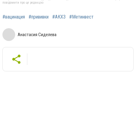
повідомити про це редакцію
#вацинация
#прививки
#АКХЗ
#Метинвест
Анастасия Сиделева