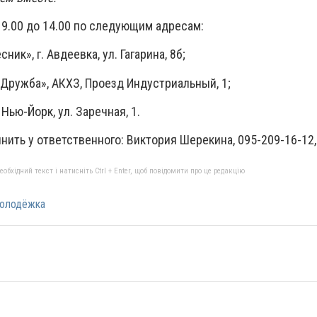
 9.00 до 14.00 по следующим адресам:
ик», г. Авдеевка, ул. Гагарина, 8б;
Дружба», АКХЗ, Проезд Индустриальный, 1;
Нью-Йорк, ул. Заречная, 1.
нить у ответственного: Виктория Шерекина, 095-209-16-12
бхідний текст і натисніть Ctrl + Enter, щоб повідомити про це редакцію
олодёжка