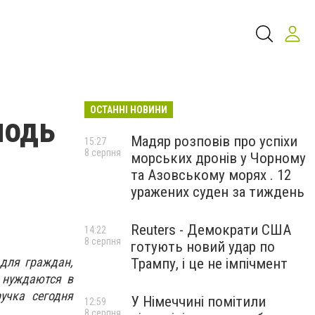
ОСТАННІ НОВИНИ
лодь
Мадяр розповів про успіхи
15:27
8 серпня
морських дронів у Чорному
та Азовському морях . 12
уражених суден за тиждень
Reuters - Демократи США
14:22
8 серпня
готують новий удар по
для граждан,
Трампу, і це не імпічмент
 нуждаются в
учка сегодня
У Німеччині помітили
12:59
8 серпня