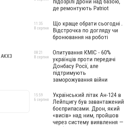
підозрілі дрони над базою,
де ремонтують Patriot
Що краще обрати сьогодні .
11:35
8 серпня
Відстрочка по догляду чи
бронювання на роботі
Опитування КМІС - 60%
08:21
, АКХЗ
8 серпня
українців проти передачі
Донбасу Росії, але
підтримують
заморожування війни
Український літак Ан-124 в
15:59
6 серпня
Лейпцигу був завантажений
боєприпасами. Дрон, який
«висів» над ним, пройшов
через систему виявлення —