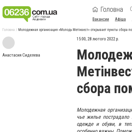
Головна
Вакансии
Афіша
Головна
Молодежная организация «Молодь Метінвест» открывает пункты сбора п
15:00, 28 лютого 2022 р.
Молодеж
Анастасия Сиделева
Метінвес
сбора п
Молодежная организаци
чье жилье пострадало 
одежде и обуви, в те
особенно важны. Помож