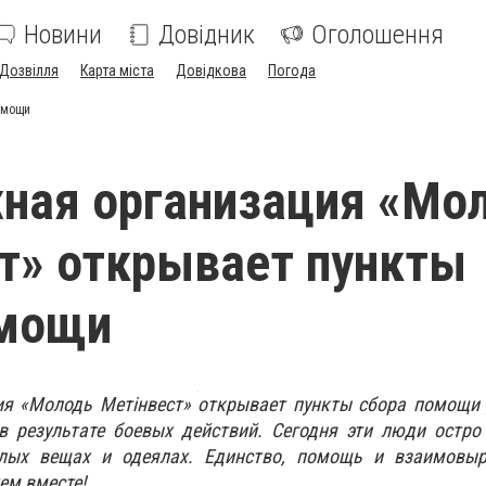
Новини
Довідник
Оголошення
Дозвілля
Карта міста
Довідкова
Погода
омощи
ная организация «Мо
т» открывает пункты
омощи
я «Молодь Метінвест» открывает пункты сбора помощи 
в результате боевых действий. Сегодня эти люди остро
плых вещах и одеялах. Единство, помощь и взаимовыр
ем вместе!