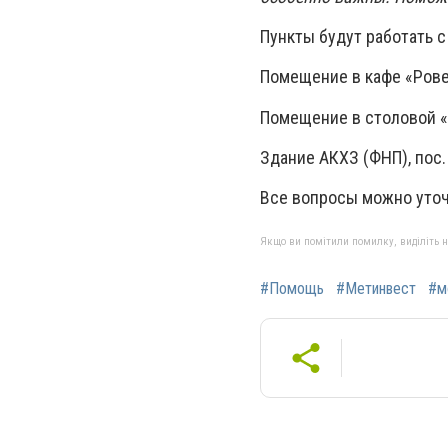
Пункты будут работать с
Помещение в кафе «Ровесн
Помещение в столовой «
Здание АКХЗ (ФНП), пос. 
Все вопросы можно уточ
Якщо ви помітили помилку, виділіть нео
#Помощь
#Метинвест
#м