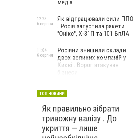
медіа
Як відпрацювали сили ППО
12:28
6 серпня
. Росія запустила ракети
"Онікс", Х-31П та 101 БпЛА
Росіяни знищили склади
11:04
6 серпня
двох великих компаній у
Києві . Ворог атакував
бізнеси
ТОП НОВИНИ
Як правильно зібрати
тривожну валізу . До
укриття — лише