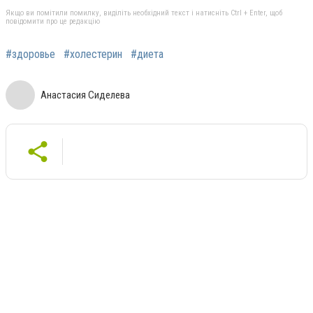
Якщо ви помітили помилку, виділіть необхідний текст і натисніть Ctrl + Enter, щоб
повідомити про це редакцію
#здоровье
#холестерин
#диета
Анастасия Сиделева