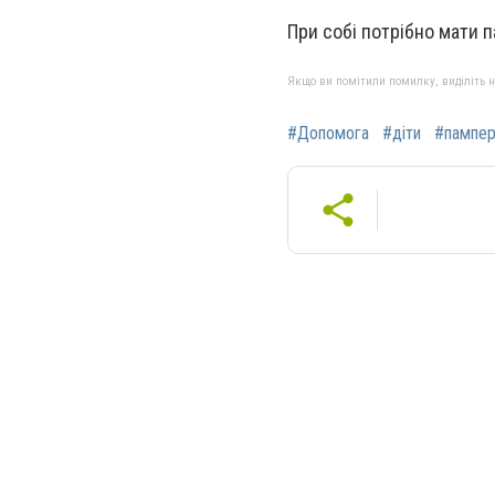
При собі потрібно мати 
Якщо ви помітили помилку, виділіть нео
#Допомога
#діти
#пампе