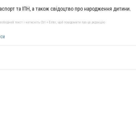
паспорт та ІПН, а також свідоцтво про народження дитини.
бхідний текст і натисніть Ctrl + Enter, щоб повідомити про це редакцію
рси