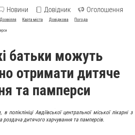
Новини
Довідник
Оголошення
Дозвілля
Карта міста
Довідкова
Погода
перси
кі батьки можуть
но отримати дитяче
ня та памперси
, в поліклініці Авдіївської центральної міської лікарні з
а роздача дитячого харчування та памперсів.