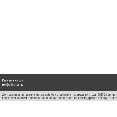
Реклама на сайті:
rek@citysites.ua
Допускається цитування матеріалів без отримання попередньої згоди 06236.com.ua з
пошукових систем гіперпосилання на цитовані статті не нижче другого абзацу в тек
Матеріали з плашками "Новини компаній", "Промо", "Партнерський матеріал", "Партнер