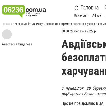
Головна
Вакансии
Афіша
Головна
Авдіївські батьки можуть безоплатно отримати дитяче харчування та пам
08:00, 28 березня 2022 р.
Авдіївсь
Анастасия Сиделева
безоплат
харчуван
У понеділок, 28 березня
відбудеться безкоштовн
Про це повідомляє ВЦА.