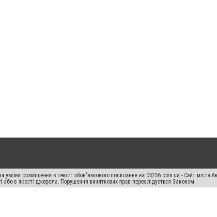
а умови розміщення в тексті обов'язкового посилання на 06236.com.ua - Сайт міста Ав
сті або в якості джерела. Порушення виняткових прав переслідується Законом.
ський спецпроєкт", "Політичні новини", "Пресреліз", "PR", "Офіційно", "Політична рек