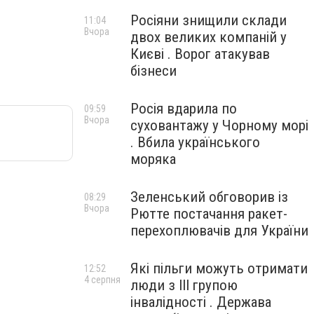
Росіяни знищили склади
11:04
Вчора
двох великих компаній у
Києві . Ворог атакував
бізнеси
Росія вдарила по
09:59
Вчора
суховантажу у Чорному морі
. Вбила українського
моряка
Зеленський обговорив із
08:29
Вчора
Рютте постачання ракет-
перехоплювачів для України
Які пільги можуть отримати
12:52
4 серпня
люди з III групою
інвалідності . Держава