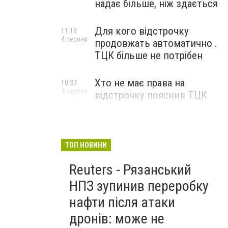
надає більше, ніж здається
Для кого відстрочку
11:13
4 серпня
продовжать автоматично .
ТЦК більше не потрібен
Хто не має права на
10:37
4 серпня
відстрочку пояснив ТЦК
ТОП НОВИНИ
Reuters - Рязанський
НПЗ зупинив переробку
нафти після атаки
дронів: може не