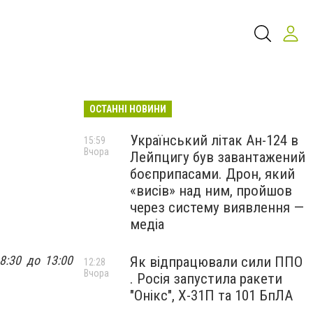
ОСТАННІ НОВИНИ
Український літак Ан-124 в
15:59
Вчора
Лейпцигу був завантажений
боєприпасами. Дрон, який
«висів» над ним, пройшов
через систему виявлення —
медіа
 8:30 до 13:00
Як відпрацювали сили ППО
12:28
Вчора
. Росія запустила ракети
"Онікс", Х-31П та 101 БпЛА