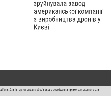
зруйнувала завод
американської компанії
з виробництва дронів у
Києві
діївки. Для інтернет-видань обов'язкове розміщення прямого, відкритого для
лама" публікуються на правах реклами.