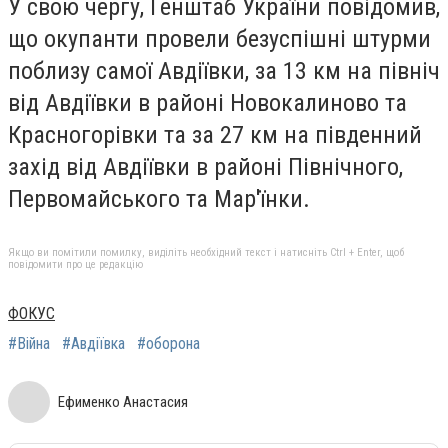
У свою чергу, Генштаб України повідомив,
що окупанти провели безуспішні штурми
поблизу самої Авдіївки, за 13 км на північ
від Авдіївки в районі Новокалиново та
Красногорівки та за 27 км на південний
захід від Авдіївки в районі Північного,
Первомайського та Мар'їнки.
Якщо ви помітили помилку, виділіть необхідний текст і натисніть Ctrl + Enter, щоб
повідомити про це редакцію
ФОКУС
#Війна
#Авдіївка
#оборона
Ефименко Анастасия