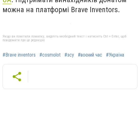
можна на платформі
Brave Inventors
.
Якщо ви помітили помилку, виділіть необхідний текст і натисніть Ctrl + Enter, щоб
повідомити про це редакцію
#Brave inventors
#cosmolot
#зсу
#воєний час
#Україна