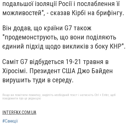
подальшої ізоляції Росії і послаблення її
можливостей", - сказав Кірбі на брифінгу.
Він додав, що країни G7 також
"продемонструють, що вони поділяють
єдиний підхід щодо викликів з боку КНР".
Саміт G7 відбудеться 19-21 травня в
Хіросімі. Президент США Джо Байден
вирушить туди в середу.
Якщо ви помітили помилку, виділіть необхідний текст і натисніть Ctrl + Enter, щоб
повідомити про це редакцію
INTERFAX.COM.UA
#Санкції