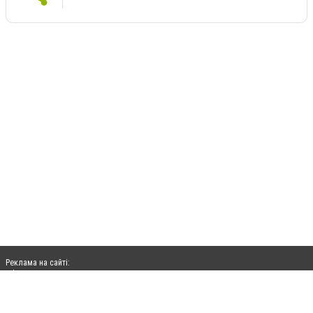
Реклама на сайті:
rek@citysites.ua
Допускається цитування матеріалів без отримання попередньої згоди