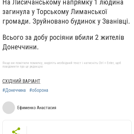
На Лисичанському напрямку 1 людина
загинула у Торському Лиманської
громади. Зруйновано будинок у Званівці.
Всього за добу росіяни вбили 2 жителів
Донеччини.
Якщо ви помітили помилку, виділіть необхідний текст і натисніть Ctrl + Enter, щоб
повідомити про це редакцію
СХІДНИЙ ВАРІАНТ
#Донеччина
#оборона
Ефименко Анастасия