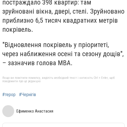
постраждало 398 квартир: там
зруйновані вікна, двері, стелі. Зруйновано
приблизно 6,5 тисяч квадратних метрів
покрівель.
"Відновлення покрівель у пріоритеті,
через наближення осені та сезону дощів",
– зазначив голова МВА.
Якщо ви помітили помилку, виділіть необхідний текст і натисніть Ctrl + Enter, щоб
повідомити про це редакцію
#терор
#Чернігів
Ефименко Анастасия