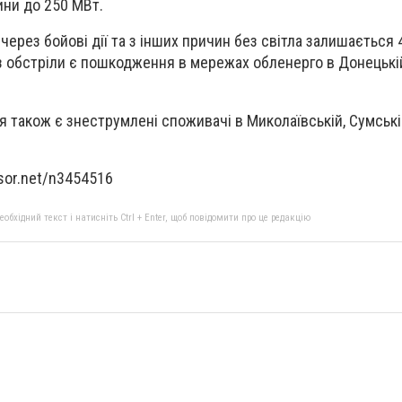
ини до 250 МВт.
 через бойові дії та з інших причин без світла залишається 
з обстріли є пошкодження в мережах обленерго в Донецькій,
я також є знеструмлені споживачі в Миколаївській, Сумські
nsor.net/n3454516
бхідний текст і натисніть Ctrl + Enter, щоб повідомити про це редакцію