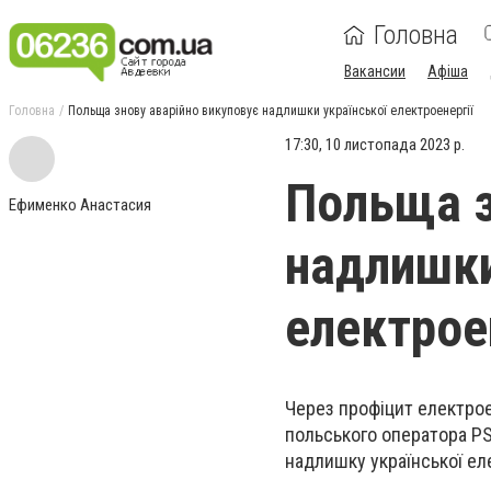
Головна
Вакансии
Афіша
Головна
Польща знову аварійно викуповує надлишки української електроенергії
17:30, 10 листопада 2023 р.
Польща з
Ефименко Анастасия
надлишки
електрое
Через профіцит електрое
польського оператора PS
надлишку української еле