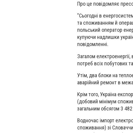
Про це повідомляє пресс
"Сьогодні в енергосисте
та споживанням й операці
польський оператор енер
купуючи надлишки україн
повідомленні.
Загалом електроенергії,
потреб всіх побутових т
Утім, два блоки на тепло
аварійний ремонт в межа
Крім того, Україна експо
(добовий мінімум спожив
загальним обсягом 3 482
Водночас імпорт електро
споживання) зі Словаччи