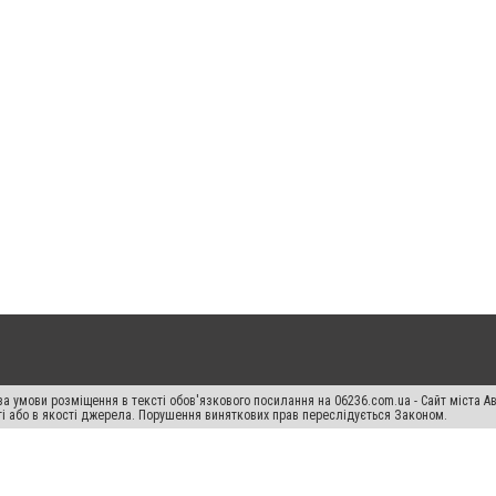
а умови розміщення в тексті обов'язкового посилання на 06236.com.ua - Сайт міста Ав
сті або в якості джерела. Порушення виняткових прав переслідується Законом.
ський спецпроєкт", "Політичні новини", "Пресреліз", "PR", "Офіційно", "Політична рек