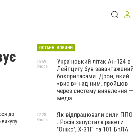
ОСТАННІ НОВИНИ
вує
Український літак Ан-124 в
15:59
Вчора
Лейпцигу був завантажений
боєприпасами. Дрон, який
«висів» над ним, пройшов
через систему виявлення —
медіа
ося до
Як відпрацювали сили ППО
12:28
Вчора
о викупу
. Росія запустила ракети
"Онікс", Х-31П та 101 БпЛА