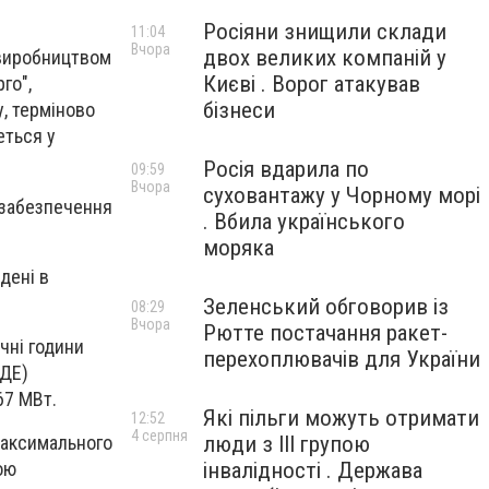
Росіяни знищили склади
11:04
Вчора
двох великих компаній у
 виробництвом
Києві . Ворог атакував
го",
бізнеси
, терміново
еться у
Росія вдарила по
09:59
Вчора
суховантажу у Чорному морі
 забезпечення
. Вбила українського
моряка
дені в
Зеленський обговорив із
08:29
Вчора
Рютте постачання ракет-
чні години
перехоплювачів для України
ВДЕ)
67 МВт.
Які пільги можуть отримати
12:52
4 серпня
люди з III групою
 максимального
інвалідності . Держава
ою