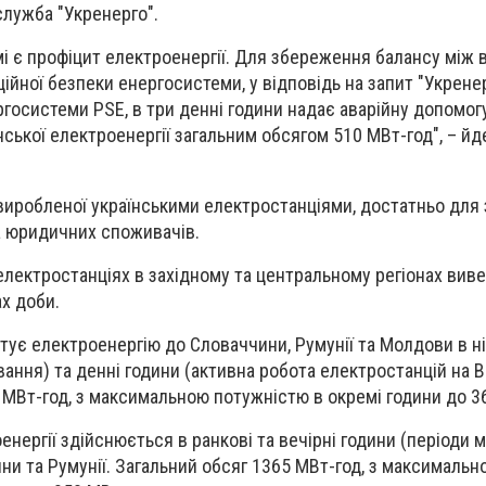
лужба "Укренерго".
мі є профіцит електроенергії. Для збереження балансу між
йної безпеки енергосистеми, у відповідь на запит "Укренер
госистеми PSE, в три денні години надає аварійну допомогу
ської електроенергії загальним обсягом 510 МВт-год", – йд
 виробленої українськими електростанціями, достатньо для
а юридичних споживачів.
електростанціях в західному та центральному регіонах виве
х доби.
ртує електроенергію до Словаччини, Румунії та Молдови в ні
ання) та денні години (активна робота електростанцій на 
 МВт-год, з максимальною потужністю в окремі години до 3
енергії здійснюється в ранкові та вечірні години (періоди
ни та Румунії. Загальний обсяг 1365 МВт-год, з максимальн