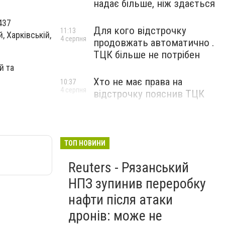
надає більше, ніж здається
437
Для кого відстрочку
11:13
 Харківській,
4 серпня
продовжать автоматично .
ТЦК більше не потрібен
й та
Хто не має права на
10:37
4 серпня
відстрочку пояснив ТЦК
ТОП НОВИНИ
Reuters - Рязанський
НПЗ зупинив переробку
нафти після атаки
дронів: може не