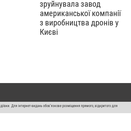
зруйнувала завод
американської компанії
з виробництва дронів у
Києві
діївки. Для інтернет-видань обов'язкове розміщення прямого, відкритого для
лама" публікуються на правах реклами.