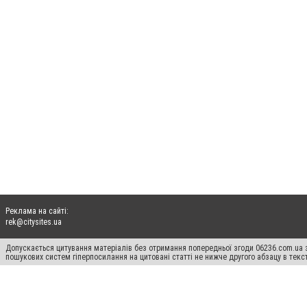
Реклама на сайті:
rek@citysites.ua
Допускається цитування матеріалів без отримання попередньої згоди 06236.com.ua з
пошукових систем гіперпосилання на цитовані статті не нижче другого абзацу в тек
Матеріали з плашками "Новини компаній", "Промо", "Партнерський матеріал", "Партнер