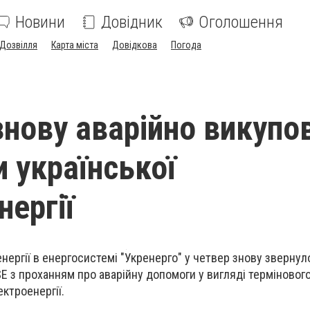
Новини
Довідник
Оголошення
Дозвілля
Карта міста
Довідкова
Погода
нову аварійно викупо
 української
нергії
нергії в енергосистемі "Укренерго" у четвер знову звернул
E з проханням про аварійну допомоги у вигляді терміновог
ктроенергії.