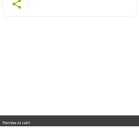
Реклама на сайті:
rek@citysites.ua