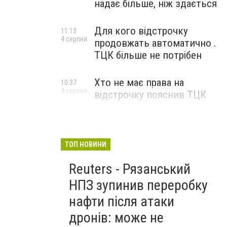
надає більше, ніж здається
Для кого відстрочку
11:13
4 серпня
продовжать автоматично .
ТЦК більше не потрібен
Хто не має права на
10:37
4 серпня
відстрочку пояснив ТЦК
ТОП НОВИНИ
Reuters - Рязанський
НПЗ зупинив переробку
нафти після атаки
дронів: може не