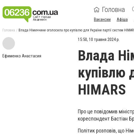
Головна
Вакансии
Афіша
Головна
Влада Німеччини оголосила про купівлю для України партії систем HIMAR
15:50, 10 травня 2024 р.
Влада Ні
Ефименко Анастасия
купівлю д
HIMARS
Про це повідомив мініст
кореспондент Бастіан Бр
Політик розповів, що Ні