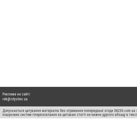
Реклама на сайті:
rek@citysites.ua
Допускається цитування матеріалів без отримання попередньої згоди 06236.com.ua з
пошукових систем гіперпосилання на цитовані статті не нижче другого абзацу в тек
Матеріали з плашками "Новини компаній", "Промо", "Партнерський матеріал", "Партнер