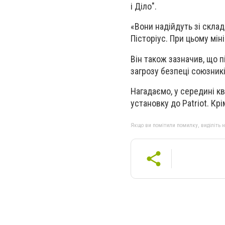
і Діло".
«Вони надійдуть зі скла
Пісторіус. При цьому мін
Він також зазначив, що п
загрозу безпеці союзникі
Нагадаємо, у середині к
установку до Patriot. Кр
Якщо ви помітили помилку, виділіть нео