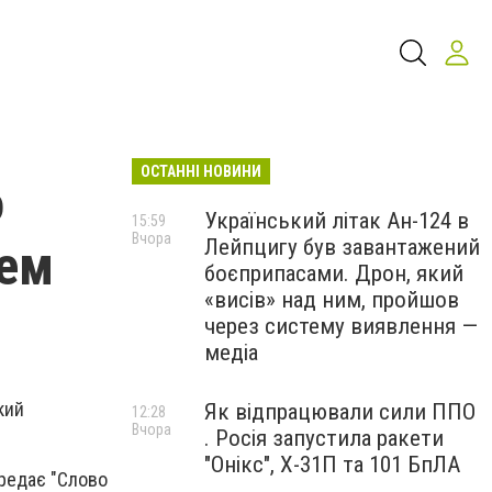
ОСТАННІ НОВИНИ
о
Український літак Ан-124 в
15:59
Вчора
Лейпцигу був завантажений
тем
боєприпасами. Дрон, який
«висів» над ним, пройшов
через систему виявлення —
медіа
кий
Як відпрацювали сили ППО
12:28
Вчора
. Росія запустила ракети
"Онікс", Х-31П та 101 БпЛА
ередає "Слово