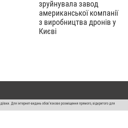
зруйнувала завод
американської компанії
з виробництва дронів у
Києві
діївки. Для інтернет-видань обов'язкове розміщення прямого, відкритого для
лама" публікуються на правах реклами.