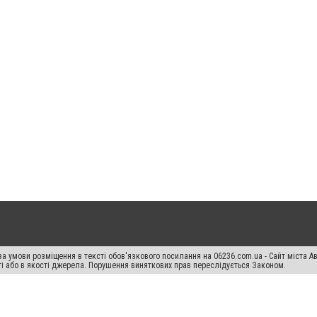
а умови розміщення в тексті обов'язкового посилання на 06236.com.ua - Сайт міста Ав
сті або в якості джерела. Порушення виняткових прав переслідується Законом.
ський спецпроєкт", "Політичні новини", "Пресреліз", "PR", "Офіційно", "Політична рек