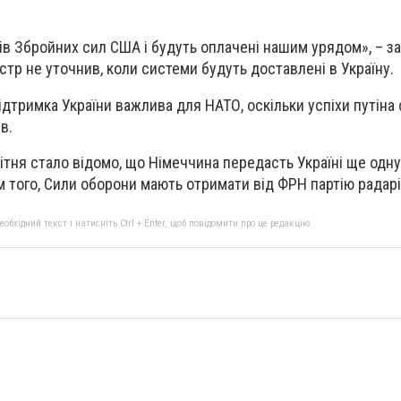
дів Збройних сил США і будуть оплачені нашим урядом», – з
істр не уточнив, коли системи будуть доставлені в Україну.
ідтримка України важлива для НАТО, оскільки успіхи путіна
в.
вітня стало відомо, що Німеччина передасть Україні ще одн
ім того, Сили оборони мають отримати від ФРН партію радар
бхідний текст і натисніть Ctrl + Enter, щоб повідомити про це редакцію