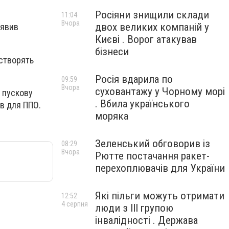
Росіяни знищили склади
11:04
Вчора
двох великих компаній у
аявив
Києві . Ворог атакував
бізнеси
 створять
Росія вдарила по
09:59
Вчора
суховантажу у Чорному морі
у пускову
. Вбила українського
ів для ППО.
моряка
Зеленський обговорив із
08:29
Вчора
Рютте постачання ракет-
перехоплювачів для України
Які пільги можуть отримати
12:52
4 серпня
люди з III групою
інвалідності . Держава