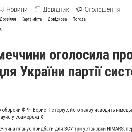
Новини
Довідник
Оголошення
Дозвілля
Карта міста
Довідкова
Погода
S
меччини оголосила пр
ля України партії сис
р оборони ФРН Борис Пісторіус, його заяву наводить німець
аунс у соцмережі X.
меччина планує придбати для ЗСУ три установки HIMARS, п