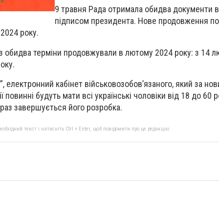
9 травня Рада отримала обидва документи 
підписом президента. Нове продовження по
 2024 року.
аз обидва терміни продовжували в лютому 2024 року: з 14 л
оку.
”, електронний кабінет військовозобов’язаного, який за но
 повинні будуть мати всі українські чоловіки від 18 до 60 р
араз завершується його розробка.
бхідний текст і натисніть Ctrl + Enter, щоб повідомити про це редакцію