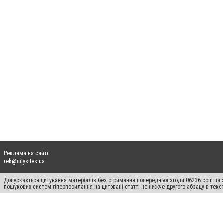
Реклама на сайті:
rek@citysites.ua
Допускається цитування матеріалів без отримання попередньої згоди 06236.com.ua з
пошукових систем гіперпосилання на цитовані статті не нижче другого абзацу в тек
Матеріали з плашками "Новини компаній", "Промо", "Партнерський матеріал", "Партнер