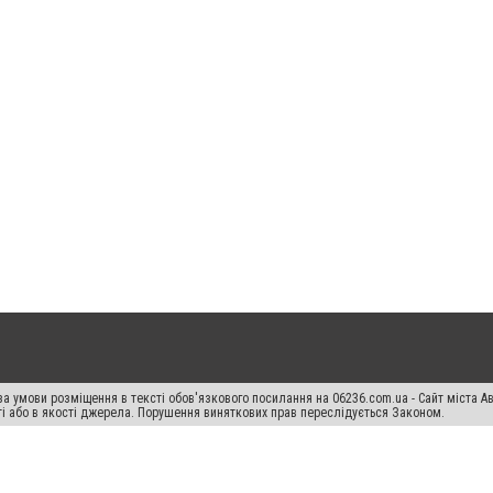
а умови розміщення в тексті обов'язкового посилання на 06236.com.ua - Сайт міста Ав
сті або в якості джерела. Порушення виняткових прав переслідується Законом.
ський спецпроєкт", "Політичні новини", "Пресреліз", "PR", "Офіційно", "Політична рек