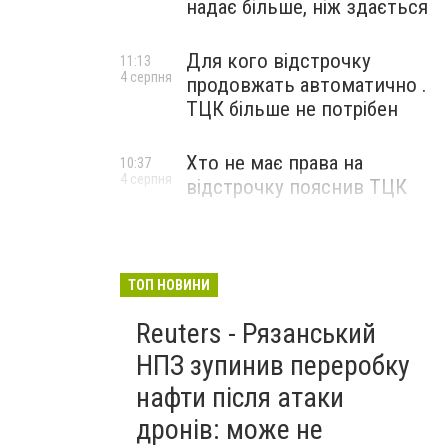
надає більше, ніж здається
Для кого відстрочку
11:13
4 серпня
продовжать автоматично .
ТЦК більше не потрібен
Хто не має права на
10:37
4 серпня
відстрочку пояснив ТЦК
ТОП НОВИНИ
Reuters - Рязанський
НПЗ зупинив переробку
нафти після атаки
дронів: може не