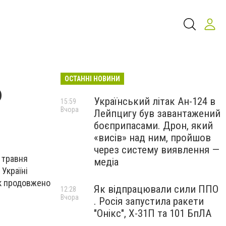
ОСТАННІ НОВИНИ
ю
Український літак Ан-124 в
15:59
Вчора
Лейпцигу був завантажений
боєприпасами. Дрон, який
«висів» над ним, пройшов
через систему виявлення —
 травня
медіа
Україні
ок продовжено
Як відпрацювали сили ППО
12:28
Вчора
. Росія запустила ракети
"Онікс", Х-31П та 101 БпЛА