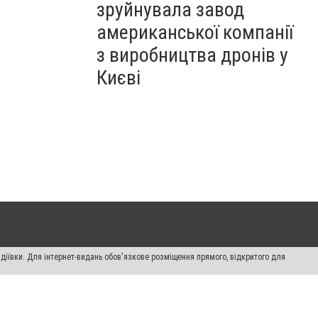
зруйнувала завод
американської компанії
з виробництва дронів у
Києві
діївки. Для інтернет-видань обов'язкове розміщення прямого, відкритого для
лама" публікуються на правах реклами.