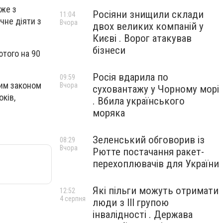
вже з
Росіяни знищили склади
11:04
чне діяти з
Вчора
двох великих компаній у
Києві . Ворог атакував
бізнеси
ютого на 90
Росія вдарила по
09:59
вим законом
Вчора
суховантажу у Чорному морі
оків,
. Вбила українського
моряка
Зеленський обговорив із
08:29
Вчора
Рютте постачання ракет-
перехоплювачів для України
Які пільги можуть отримати
12:52
4 серпня
люди з III групою
інвалідності . Держава