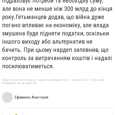
підраховує потреби та необхідну суму,
але вона не менше ніж 300 млрд до кінця
року.Гетьманцев додав, що війна дуже
погано впливає на економіку, але влада
змушена буде підняти податки, оскільки
іншого виходу або альтернатив не
бачить. При цьому нардеп запевнив, що
контроль за витрачанням коштів і надалі
посилюватиметься.
Якщо ви помітили помилку, виділіть необхідний текст і натисніть Ctrl + Enter, щоб
повідомити про це редакцію
Ефименко Анастасия