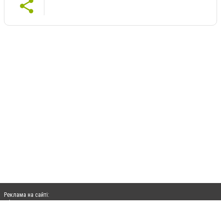
Реклама на сайті:
rek@citysites.ua