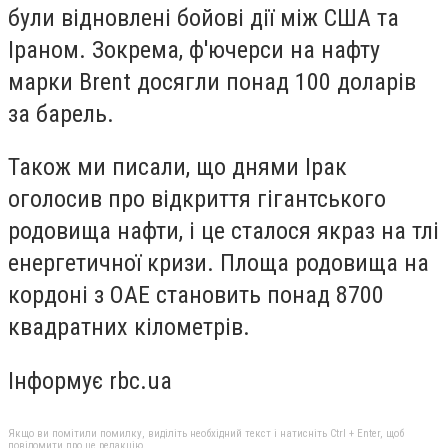
були відновлені бойові дії між США та
Іраном. Зокрема, ф'ючерси на нафту
марки Brent досягли понад 100 доларів
за барель.
Також ми писали, що днями Ірак
оголосив про відкриття гігантського
родовища нафти, і це сталося якраз на тлі
енергетичної кризи. Площа родовища на
кордоні з ОАЕ становить понад 8700
квадратних кілометрів.
Інформує rbc.ua
Якщо ви помітили помилку, виділіть необхідний текст і натисніть Ctrl + Enter, щоб
повідомити про це редакцію