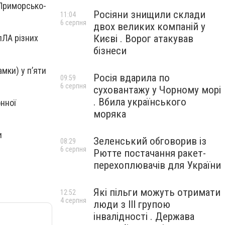
 Приморсько-
Росіяни знищили склади
11:04
6 серпня
двох великих компаній у
Києві . Ворог атакував
пЛА різних
бізнеси
мки) у п’яти
Росія вдарила по
09:59
6 серпня
суховантажу у Чорному морі
. Вбила українського
онної
моряка
и
Зеленський обговорив із
08:29
6 серпня
Рютте постачання ракет-
перехоплювачів для України
Які пільги можуть отримати
12:52
4 серпня
люди з III групою
інвалідності . Держава