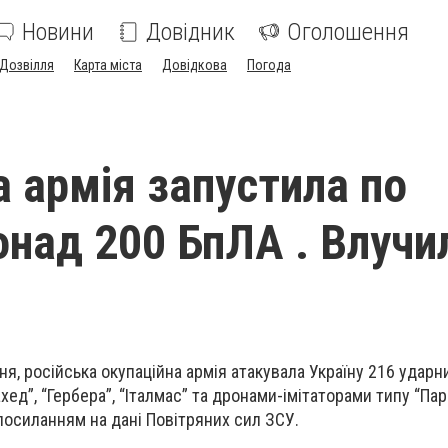
Новини
Довідник
Оголошення
Дозвілля
Карта міста
Довідкова
Погода
а армія запустила по
онад 200 БпЛА . Влучи
авня, російська окупаційна армія атакувала Україну 216 удар
ед”, “Гербера”, “Італмас” та дронами-імітаторами типу “Пар
осиланням на дані Повітряних сил ЗСУ.