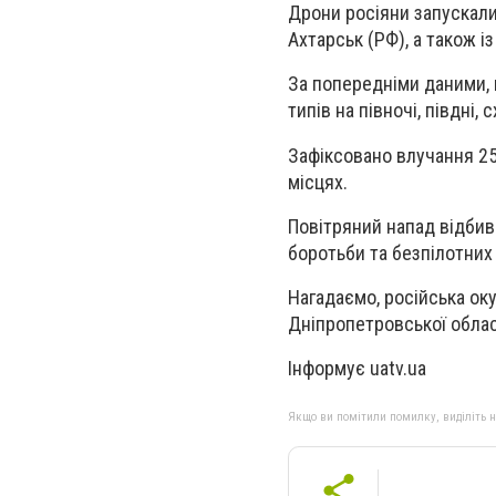
Дрони росіяни запускали
Ахтарськ (РФ), а також і
За попередніми даними,
типів на півночі, півдні, 
Зафіксовано влучання 25 
місцях.
Повітряний напад відбива
боротьби та безпілотних 
Нагадаємо, російська ок
Дніпропетровської облас
Інформує uatv.ua
Якщо ви помітили помилку, виділіть нео