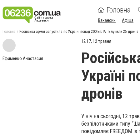
Головна
Вакансии
Афіша
Головна
Російська армія запустила по Україні понад 200 БпЛА . Влучили 25 дронів
12:17, 12 травня
Російськ
Ефименко Анастасия
Україні п
дронів
У ніч на сьогодні, 12 тр
безпілотниками типу “Шах
повідомляє FREEДОМ із п