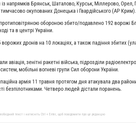
 із напрямків Брянськ, Шаталово, Курськ, Міллерово, Орел,
з тимчасово окупованих Донецька і Гвардійського (АР Крим).
 протиповітряною обороною збито/подавлено 192 ворожі Б
сході та в центрі України.
ворожих дронів на 10 локаціях, а також падіння збитих (ула
ли авіація, зенітні ракетні війська, підрозділи радіоелектр
систем, мобільні вогневі групи Сил оборони України.
упаційна армія 11 травня протягом дня атакувала два район
ті безпілотниками. Четверо людей дістали поранень.
бхідний текст і натисніть Ctrl + Enter, щоб повідомити про це редакцію