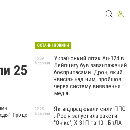
ОСТАННІ НОВИНИ
Український літак Ан-124 в
15:59
6 серпня
Лейпцигу був завантажений
ли 25
боєприпасами. Дрон, який
«висів» над ним, пройшов
через систему виявлення —
медіа
ними
Як відпрацювали сили ППО
12:28
6 серпня
одія”. Про це
. Росія запустила ракети
"Онікс", Х-31П та 101 БпЛА