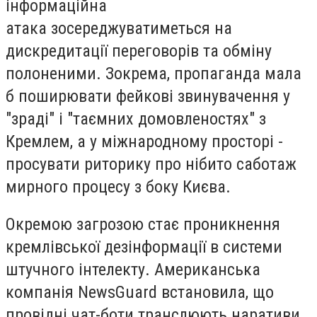
інформаційна
атака зосереджуватиметься на
дискредитації переговорів та обміну
полоненими. Зокрема, пропаганда мала
б поширювати фейкові звинувачення у
"зраді" і "таємних домовленостях" з
Кремлем, а у міжнародному просторі -
просувати риторику про нібито саботаж
мирного процесу з боку Києва.
Окремою загрозою стає проникнення
кремлівської дезінформації в системи
штучного інтелекту. Американська
компанія NewsGuard встановила, що
провідні чат-боти транслюють наративи