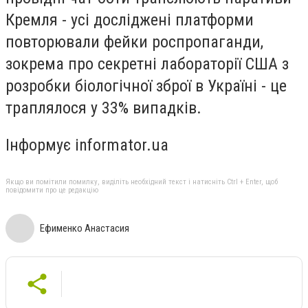
Кремля - усі досліджені платформи
повторювали фейки роспропаганди,
зокрема про секретні лабораторії США з
розробки біологічної зброї в Україні - це
траплялося у 33% випадків.
Інформує informator.ua
Якщо ви помітили помилку, виділіть необхідний текст і натисніть Ctrl + Enter, щоб
повідомити про це редакцію
Ефименко Анастасия