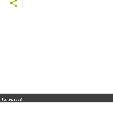
Реклама на сайті:
rek@citysites.ua