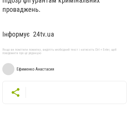
підозр фігурантам кримінальних
проваджень.
Інформує 24tv.ua
Якщо ви помітили помилку, виділіть необхідний текст і натисніть Ctrl + Enter, щоб
повідомити про це редакцію
Ефименко Анастасия