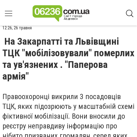
12:26, 26 травня
На Закарпатті та Львівщині
ТЦК "мобілізовували" померлих
та ув'язнених . "Паперова
армія"
Правоохоронці викрили 3 посадовців
ТЦК, яких підозрюють у масштабній схемі
фіктивної мобілізації. Вони вносили до
реєстру неправдиву інформацію про
нібито призваних громадян, серед яких