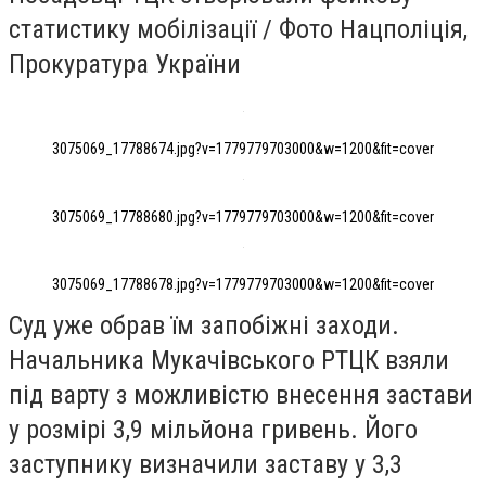
статистику мобілізації / Фото Нацполіція,
Прокуратура України
3075069_17788674.jpg?v=1779779703000&w=1200&fit=cover
3075069_17788680.jpg?v=1779779703000&w=1200&fit=cover
3075069_17788678.jpg?v=1779779703000&w=1200&fit=cover
Суд уже обрав їм запобіжні заходи.
Начальника Мукачівського РТЦК взяли
під варту з можливістю внесення застави
у розмірі 3,9 мільйона гривень. Його
заступнику визначили заставу у 3,3