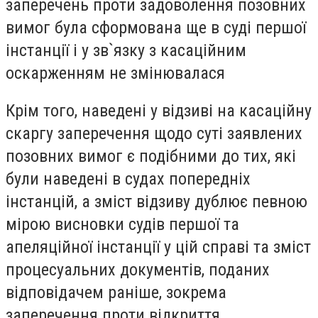
заперечень проти задоволення позовних
вимог була сформована ще в суді першої
інстанції і у зв`язку з касаційним
оскарженням не змінювалася
Крім того, наведені у відзиві на касаційну
скаргу заперечення щодо суті заявлених
позовних вимог є подібними до тих, які
були наведені в судах попередніх
інстанцій, а зміст відзиву дублює певною
мірою висновки судів першої та
апеляційної інстанції у цій справі та зміст
процесуальних документів, поданих
відповідачем раніше, зокрема
заперечення проти відкриття