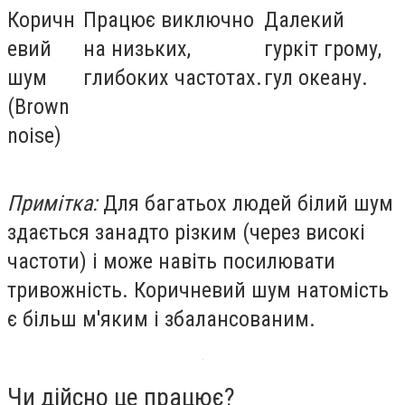
Коричн
Працює виключно
Далекий
евий
на низьких,
гуркіт грому,
шум
глибоких частотах.
гул океану.
(Brown
noise)
Примітка:
Для багатьох людей білий шум
здається занадто різким (через високі
частоти) і може навіть посилювати
тривожність. Коричневий шум натомість
є більш м'яким і збалансованим.
Чи дійсно це працює?