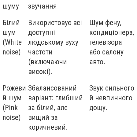
шуму
звучання
Білий
Використовує всі
Шум фену,
шум
доступні
кондиціонера,
(White
людському вуху
телевізора
noise)
частоти
або салону
(включаючи
авто.
високі).
Рожеви
Збалансований
Звук сильного
й шум
варіант: глибший
й невпинного
(Pink
за білий, але
дощу.
noise)
вищий за
коричневий.