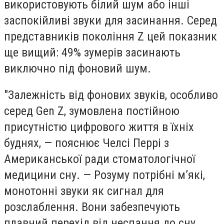
використовують білий шум або інші
заспокійливі звуки для засинання. Серед
представників покоління Z цей показник
ще вищий: 49% зумерів засинають
виключно під фоновий шум.
"Залежність від фонових звуків, особливо
серед Gen Z, зумовлена постійною
присутністю цифрового життя в їхніх
буднях, — пояснює Челсі Перрі з
Американської ради стоматологічної
медицини сну. — Розуму потрібні м’які,
монотонні звуки як сигнал для
розслаблення. Вони забезпечують
плавний перехід від неспання до сну,