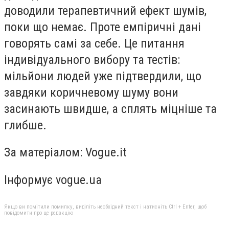
доводили терапевтичний ефект шумів,
поки що немає. Проте емпіричні дані
говорять самі за себе. Це питання
індивідуального вибору та тестів:
мільйони людей уже підтвердили, що
завдяки коричневому шуму вони
засинають швидше, а сплять міцніше та
глибше.
За матеріалом: Vogue.it
Інформує vogue.ua
Якщо ви помітили помилку, виділіть необхідний текст і натисніть Ctrl + Enter, щоб
повідомити про це редакцію