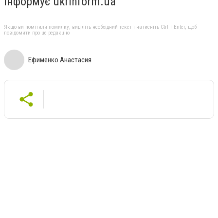
Інформує ukrinform.ua
Якщо ви помітили помилку, виділіть необхідний текст і натисніть Ctrl + Enter, щоб
повідомити про це редакцію
Ефименко Анастасия