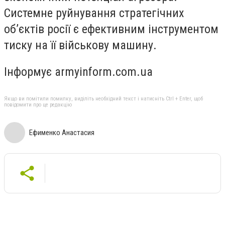
Системне руйнування стратегічних
обʼєктів росії є ефективним інструментом
тиску на її військову машину.
Інформує armyinform.com.ua
Якщо ви помітили помилку, виділіть необхідний текст і натисніть Ctrl + Enter, щоб
повідомити про це редакцію
Ефименко Анастасия