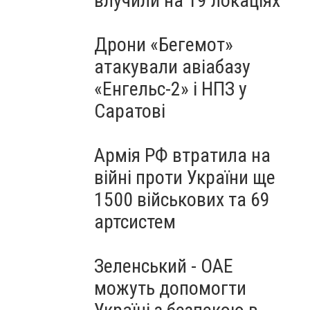
влучили на 19 локаціях
Дрони «Бегемот»
атакували авіабазу
«Енгельс-2» і НПЗ у
Саратові
Армія РФ втратила на
війні проти України ще
1500 військових та 69
артсистем
Зеленський - ОАЕ
можуть допомогти