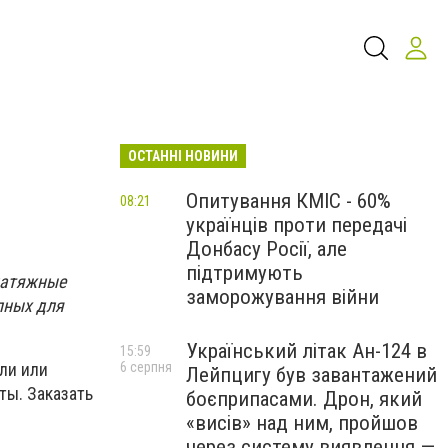
ОСТАННІ НОВИНИ
Опитування КМІС - 60%
08:21
українців проти передачі
Донбасу Росії, але
підтримують
натяжные
заморожування війни
пных для
Український літак Ан-124 в
15:59
6 серпня
ли или
Лейпцигу був завантажений
ты. Заказать
боєприпасами. Дрон, який
«висів» над ним, пройшов
через систему виявлення —