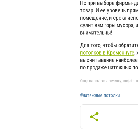
Но при выборе фирмы-ди
товар. И ее уровень пря
помещение, и срока исп
сулит вам горы мусора, 
внимательны!
Для того, чтобы обрати
потолков в Кременчуге
,
высчитывание наиболее 
по продаже натяжных по
Якщо ви помітили помилку, виділіть нео
#натяжные потолки