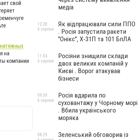
вает свой
медіа
теряет
Кременчуге
Як відпрацювали сили ППО
12:28
ьте
6 серпня
. Росія запустила ракети
"Онікс", Х-31П та 101 БпЛА
 натяжных
я на
Росіяни знищили склади
11:04
нты компании
6 серпня
двох великих компаній у
Києві . Ворог атакував
бізнеси
Росія вдарила по
09:59
6 серпня
суховантажу у Чорному морі
. Вбила українського
моряка
Зеленський обговорив із
08:29
6 серпня