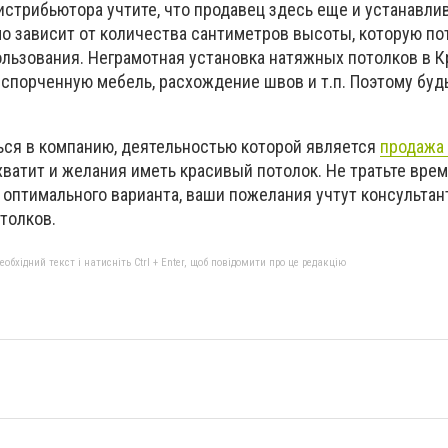
стрибьютора учтите, что продавец здесь еще и устанавли
мо зависит от количества сантиметров высоты, которую по
ользования. Неграмотная установка натяжных потолков в 
испорченную мебель, расхождение швов и т.п. Поэтому буд
ться в компанию, деятельностью которой является
продажа
 хватит и желания иметь красивый потолок. Не тратьте врем
оптимального варианта, ваши пожелания учтут консульта
толков.
бхідний текст і натисніть Ctrl + Enter, щоб повідомити про це редакцію