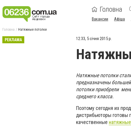
Головна
Вакансии
Афіша
Головна
Натяжные потолки
12:33, 5 січня 2015 р.
РЕКЛАМА
Натяжны
Натяжные потолки стали
предназначены большей 
потолки приобрели мень
среднего класса.
Поэтому сегодня их прод
дистрибьюторы готовы п
качественные
натяжные