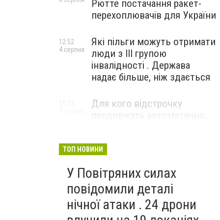
Рютте постачання ракет-
перехоплювачів для України
Які пільги можуть отримати
12:52
4 серпня
люди з III групою
інвалідності . Держава
надає більше, ніж здається
Для кого відстрочку
11:13
4 серпня
продовжать автоматично .
ТЦК більше не потрібен
ТОП НОВИНИ
У Повітряних силах
повідомили деталі
нічної атаки . 24 дрони