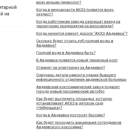
врач акушер-гинеколог?
итарной
Когда в медсанчасти АКХЗ появится врач-
й на
окулист?
Когда работникам завода разрешат въезд на
территорию предприятия на велосипеде?
Когда начнется ремонт дороги "АКХЗ-Авдеевка"?
Сколько будет стоить куб горячей воды в
Авдеевке?
Горячей воде в Авдеевке быть?
В Авдеевке появится новый теннисный корт
Отменят ли электричку на Авдеевку?
Озвучены детали ремонта здания бывшего
инфекционного отделения авдеевской больницы
Авдеевский коксохимический завод подарит
городу новый пассажирский автобус
Как будет выглядеть площадка, которую
устанавливает АКХЗ в детском саду
«Чебурашка»?
Когда в Авдеевке построят бассейн?
Как будет проходить вакцинация сотрудников
Авдеевского коксохима?