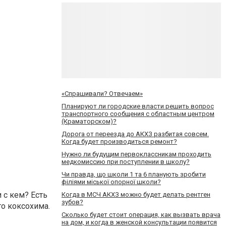
«Спрашивали? Отвечаем»
Планируют ли городские власти решить вопрос
транспортного сообщения с областным центром
(Краматорском)?
Дорога от переезда до АКХЗ разбитая совсем.
Когда будет производиться ремонт?
Нужно ли будущим первоклассникам проходить
медкомиссию при поступлении в школу?
Чи правда, що школи 1 та 6 планують зробити
філіями міської опорної школи?
 с кем? Есть
Когда в МСЧ АКХЗ можно будет делать рентген
зубов?
го коксохима.
Сколько будет стоит операция, как вызвать врача
на дом, и когда в женской консультации появится