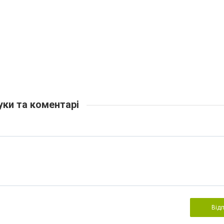
уки та коментарі
Від