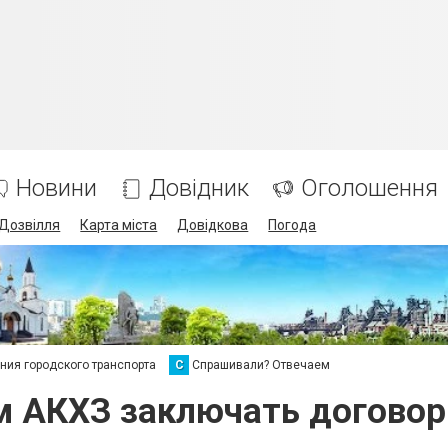
Новини
Довідник
Оголошення
Дозвілля
Карта міста
Довідкова
Погода
ия городского транспорта
С
Спрашивали? Отвечаем
м АКХЗ заключать договор