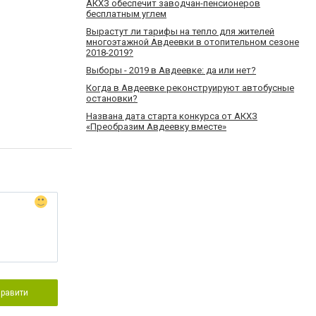
АКХЗ обеспечит заводчан-пенсионеров
бесплатным углем
Вырастут ли тарифы на тепло для жителей
многоэтажной Авдеевки в отопительном сезоне
2018-2019?
Выборы - 2019 в Авдеевке: да или нет?
Когда в Авдеевке реконструируют автобусные
остановки?
Названа дата старта конкурса от АКХЗ
«Преобразим Авдеевку вместе»
правити