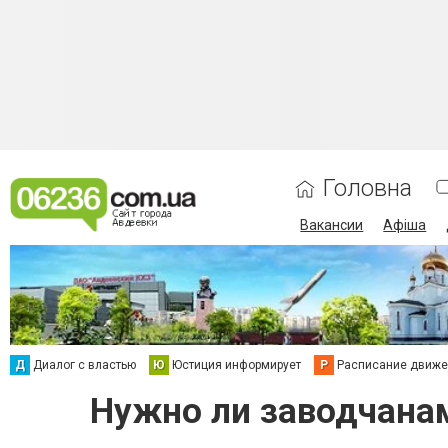
Головна
Вакансии
Афіша
Д
Диалог с властью
Ю
Юстиция информирует
Р
Расписание движен
Нужно ли заводчана