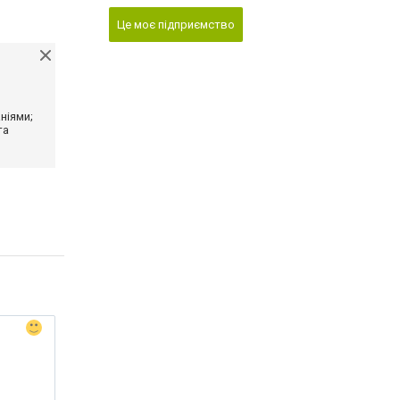
Це моє підприємство
ніями;
та