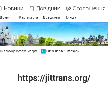
Новини
Довідник
Оголошення
Дозвілля
Карта міста
Довідкова
Погода
ия городского транспорта
С
Спрашивали? Отвечаем
https://jittrans.org/