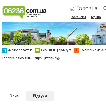
Головна
Вакансии
Афіша
Д
Диалог с властью
Ю
Юстиция информирует
Р
Расписание движен
Головна
Довідник
https://jittrans.org/
Опис
Відгуки