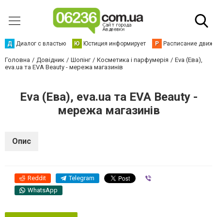
Д
Диалог с властью
Ю
Юстиция информирует
Р
Расписание движен
Головна
Довідник
Шопінг
Косметика і парфумерія
Eva (Ева),
eva.ua та EVA Beauty - мережа магазинів
Eva (Ева), eva.ua та EVA Beauty -
мережа магазинів
Опис
Reddit
Telegram
Viber
WhatsApp