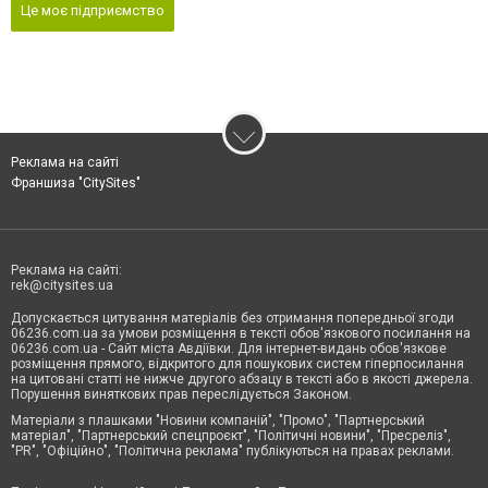
Це моє підприємство
Реклама на сайті
Франшиза "CitySites"
Реклама на сайті:
rek@citysites.ua
Допускається цитування матеріалів без отримання попередньої згоди
06236.com.ua за умови розміщення в тексті обов'язкового посилання на
06236.com.ua - Сайт міста Авдіївки. Для інтернет-видань обов'язкове
розміщення прямого, відкритого для пошукових систем гіперпосилання
на цитовані статті не нижче другого абзацу в тексті або в якості джерела.
Порушення виняткових прав переслідується Законом.
Матеріали з плашками "Новини компаній", "Промо", "Партнерський
матеріал", "Партнерський спецпроєкт", "Політичні новини", "Пресреліз",
"PR", "Офіційно", "Політична реклама" публікуються на правах реклами.