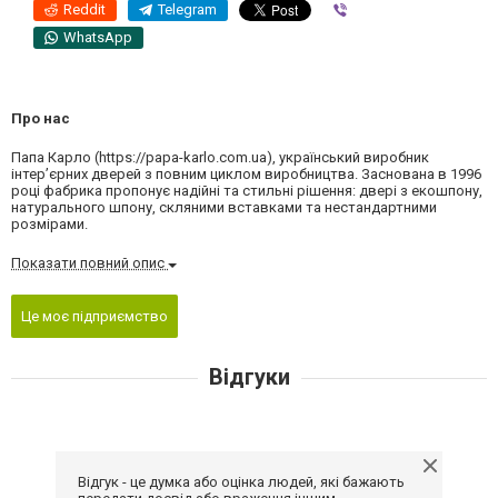
Reddit
Telegram
Viber
WhatsApp
Про нас
Папа Карло (https://papa-karlo.com.ua), український виробник
інтер’єрних дверей з повним циклом виробництва. Заснована в 1996
році фабрика пропонує надійні та стильні рішення: двері з екошпону,
натурального шпону, скляними вставками та нестандартними
розмірами.
Показати повний опис
Це моє підприємство
Відгуки
Відгук - це думка або оцінка людей, які бажають