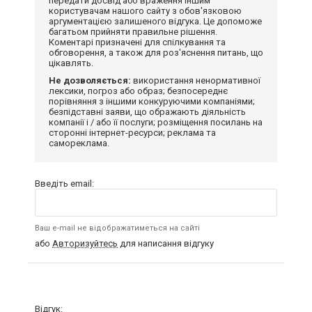
передати досвід або враження іншим
користувачам нашого сайту з обов'язковою
аргументацією залишеного відгука. Це допоможе
багатьом прийняти правильне рішення.
Коментарі призначені для спілкування та
обговорення, а також для роз'яснення питань, що
цікавлять.
Не дозволяється:
використання ненормативної
лексики, погроз або образ; безпосереднє
порівняння з іншими конкуруючими компаніями;
безпідставні заяви, що ображають діяльність
компанії і / або її послуги; розміщення посилань на
сторонні інтернет-ресурси; реклама та
самореклама.
Введіть email:
Ваш e-mail не відображатиметься на сайті
або
Авторизуйтесь
для написання відгуку
Відгук: