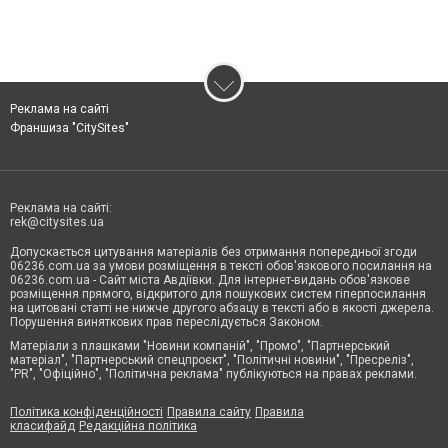
Реклама на сайті
Франшиза "CitySites"
Реклама на сайті:
rek@citysites.ua
Допускається цитування матеріалів без отримання попередньої згоди
06236.com.ua за умови розміщення в тексті обов'язкового посилання на
06236.com.ua - Сайт міста Авдіївки. Для інтернет-видань обов'язкове
розміщення прямого, відкритого для пошукових систем гіперпосилання
на цитовані статті не нижче другого абзацу в тексті або в якості джерела.
Порушення виняткових прав переслідується Законом.
Матеріали з плашками "Новини компаній", "Промо", "Партнерський
матеріал", "Партнерський спецпроєкт", "Політичні новини", "Пресреліз",
"PR", "Офіційно", "Політична реклама" публікуються на правах реклами.
Політика конфіденційності
Правила сайту
Правила
класифайд
Редакційна політика