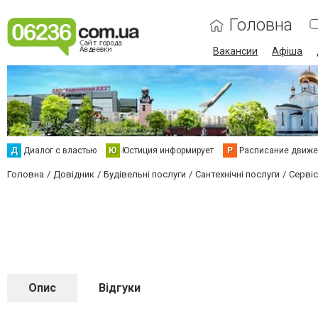
Головна
Вакансии
Афіша
Д
Диалог с властью
Ю
Юстиция информирует
Р
Расписание движен
Головна
Довідник
Будівельні послуги
Сантехнічні послуги
Серві
Опис
Відгуки