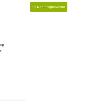
Це моє підприємство
мер
н