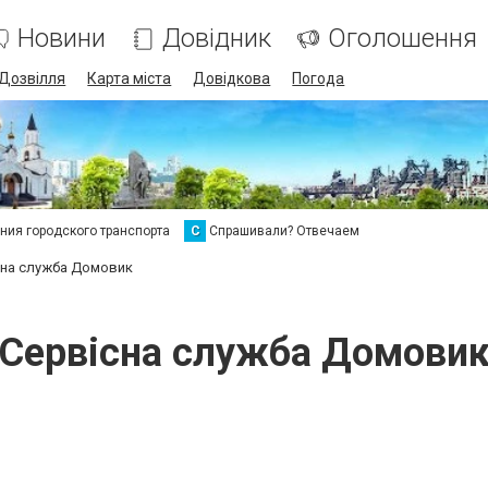
Новини
Довідник
Оголошення
Дозвілля
Карта міста
Довідкова
Погода
ия городского транспорта
С
Спрашивали? Отвечаем
сна служба Домовик
Сервісна служба Домови