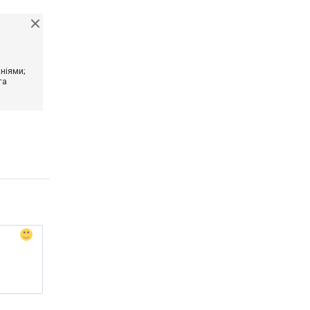
ніями;
та