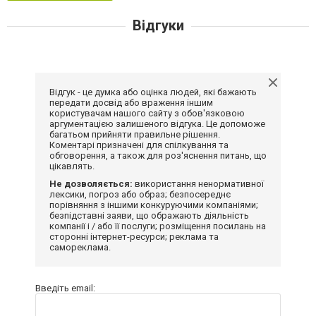
Відгуки
Відгук - це думка або оцінка людей, які бажають
передати досвід або враження іншим
користувачам нашого сайту з обов'язковою
аргументацією залишеного відгука. Це допоможе
багатьом прийняти правильне рішення.
Коментарі призначені для спілкування та
обговорення, а також для роз'яснення питань, що
цікавлять.
Не дозволяється:
використання ненормативної
лексики, погроз або образ; безпосереднє
порівняння з іншими конкуруючими компаніями;
безпідставні заяви, що ображають діяльність
компанії і / або її послуги; розміщення посилань на
сторонні інтернет-ресурси; реклама та
самореклама.
Введіть email: