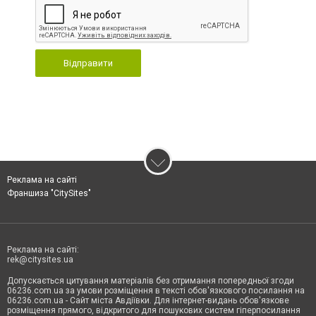
Відправити
Реклама на сайті
Франшиза "CitySites"
Реклама на сайті:
rek@citysites.ua
Допускається цитування матеріалів без отримання попередньої згоди
06236.com.ua за умови розміщення в тексті обов'язкового посилання на
06236.com.ua - Сайт міста Авдіївки. Для інтернет-видань обов'язкове
розміщення прямого, відкритого для пошукових систем гіперпосилання