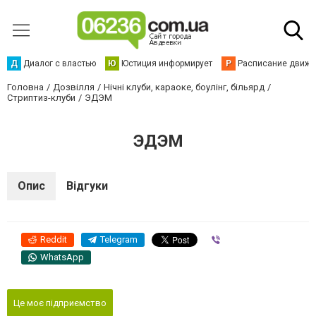
Д
Диалог с властью
Ю
Юстиция информирует
Р
Расписание движен
Головна
Дозвілля
Нічні клуби, караоке, боулінг, більярд
Стриптиз-клуби
ЭДЭМ
ЭДЭМ
Опис
Відгуки
Reddit
Telegram
Viber
WhatsApp
Це моє підприємство