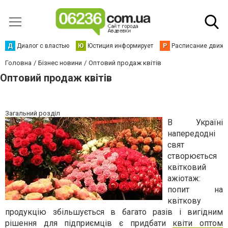
Д
Диалог с властью
Ю
Юстиция информирует
Р
Расписание движен
Головна
Бізнес новини
Оптовий продаж квітів
Оптовий продаж квітів
Загальний розділ
В Укра
їні
напередодні
свят
створюється
квітковий
ажіотаж:
попит на
квіткову
продукцію збільшується в багато разів і вигідним
рішення для підприємців є придбати
квіти оптом