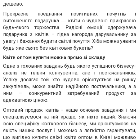
дешево.
Прекрасне поєднання позитивних почуттів і
витонченого подарунка ― квіти є чудовою прикрасою
будь-якого торжества. Радісні емоції одержувача
подарунка з квітів – гідна нагорода дарувальнику за
увагу і бажання будити світлі почуття. Хіба можна уявити
будь-яке свято без квіткових букетів?
Квіти оптом купити можна прямо зі складу
Одне з головних завдань будь-якого успішного бізнесу-
аналіз не тільки конкурентів, але і постачальників.
Успіху досягає той, хто чудово орієнтується на ринку
закупівель, може знайти надійного постачальника, а з
ним – конкурентний затребуваний продукт за
адекватною ціною.
Оптовий продаж квітів - наше основне завдання і ми
спеціалізуємося на ній краще, як ніхто інший. Знаючи
всю специфіку квіткового бізнесу, ми орієнтуємося на
якість наших послуг і можемо з легкістю гарантувати,
що вигідно купити свіжі квіти оптом в
Київі
можливо