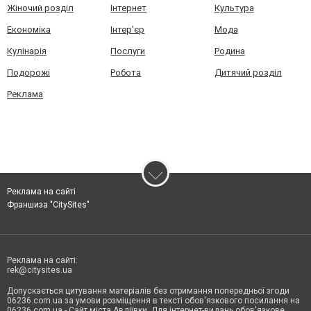
Жіночий розділ
Інтернет
Культура
Економіка
Інтер'єр
Мода
Кулінарія
Послуги
Родина
Подорожі
Робота
Дитячий розділ
Реклама
Реклама на сайті
Франшиза "CitySites"
Реклама на сайті:
rek@citysites.ua
Допускається цитування матеріалів без отримання попередньої згоди
06236.com.ua за умови розміщення в тексті обов'язкового посилання на
06236.com.ua - Сайт міста Авдіївки. Для інтернет-видань обов'язкове