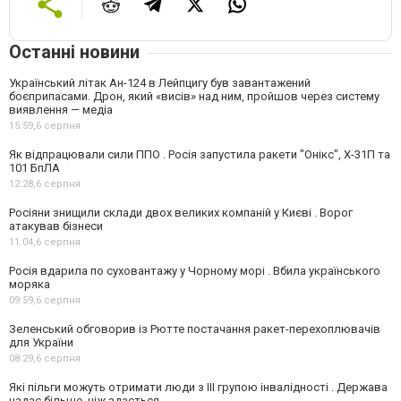
Останні новини
Український літак Ан-124 в Лейпцигу був завантажений
боєприпасами. Дрон, який «висів» над ним, пройшов через систему
виявлення — медіа
15:59,
6 серпня
Як відпрацювали сили ППО . Росія запустила ракети "Онікс", Х-31П та
101 БпЛА
12:28,
6 серпня
Росіяни знищили склади двох великих компаній у Києві . Ворог
атакував бізнеси
11:04,
6 серпня
Росія вдарила по суховантажу у Чорному морі . Вбила українського
моряка
09:59,
6 серпня
Зеленський обговорив із Рютте постачання ракет-перехоплювачів
для України
08:29,
6 серпня
Які пільги можуть отримати люди з III групою інвалідності . Держава
надає більше, ніж здається