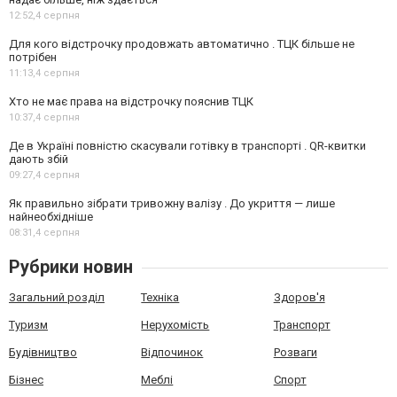
12:52,
4 серпня
Для кого відстрочку продовжать автоматично . ТЦК більше не
потрібен
11:13,
4 серпня
Хто не має права на відстрочку пояснив ТЦК
10:37,
4 серпня
Де в Україні повністю скасували готівку в транспорті . QR-квитки
дають збій
09:27,
4 серпня
Як правильно зібрати тривожну валізу . До укриття — лише
найнеобхідніше
08:31,
4 серпня
Рубрики новин
Загальний розділ
Техніка
Здоров'я
Туризм
Нерухомість
Транспорт
Будівництво
Відпочинок
Розваги
Бізнес
Меблі
Спорт