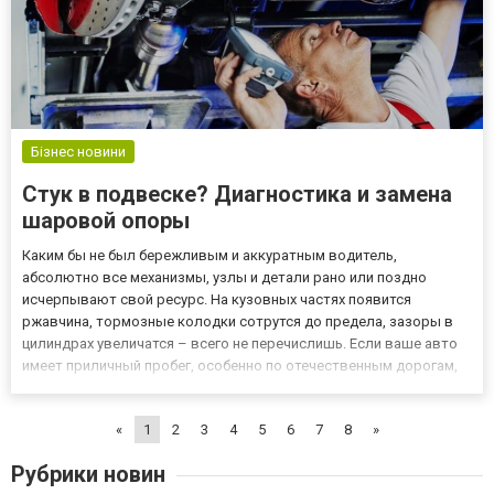
Бізнес новини
Стук в подвеске? Диагностика и замена
шаровой опоры
Каким бы не был бережливым и аккуратным водитель,
абсолютно все механизмы, узлы и детали рано или поздно
исчерпывают свой ресурс. На кузовных частях появится
ржавчина, тормозные колодки сотрутся до предела, зазоры в
цилиндрах увеличатся – всего не перечислишь. Если ваше авто
имеет приличный пробег, особенно по отечественным дорогам,
то рано или поздно вы обязательно обратите внимание на
тревожные сигналы в поведении транспортного средства. При
«
1
2
3
4
5
6
7
8
»
движении с н...
Рубрики новин