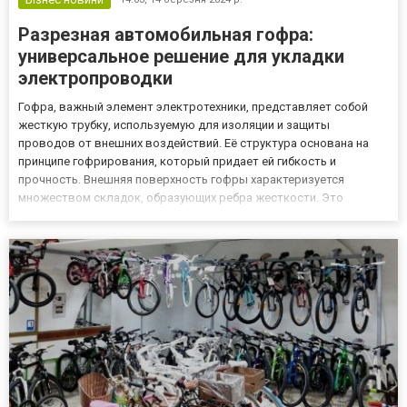
Разрезная автомобильная гофра:
универсальное решение для укладки
электропроводки
Гофра, важный элемент электротехники, представляет собой
жесткую трубку, используемую для изоляции и защиты
проводов от внешних воздействий. Её структура основана на
принципе гофрирования, который придает ей гибкость и
прочность. Внешняя поверхность гофры характеризуется
множеством складок, образующих ребра жесткости. Это
обеспечивает ей способность выдерживать механические
нагрузки и сохранять форму при деформациях. Кроме того, ребра
жесткости улучшают те...