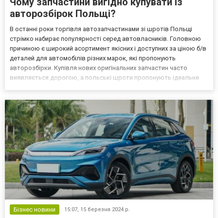
Чому запчастини вигідно купувати із
авторозбірок Польщі?
В останні роки торгівля автозапчастинами зі шротів Польщі
стрімко набирає популярності серед автовласників. Головною
причиною є широкий асортимент якісних і доступних за ціною б/в
деталей для автомобілів різних марок, які пропонують
авторозбірки. Купівля нових оригінальних запчастин часто
виявляється дорогою, а польські шроти пропонують ідеальне
вирішення цієї проблеми, що дає змогу знизити ремонт авто до
80% коштів. Вибір вживаних деталей і комплектуючих...
Бізнес новини
15:07,
15 березня 2024 р.