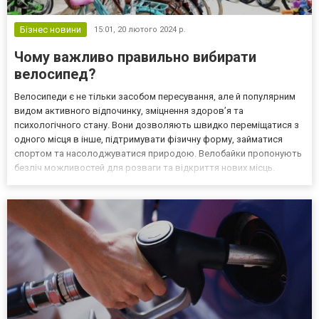
Бізнес новини
15:01,
20 лютого 2024 р.
Чому важливо правильно вибирати
велосипед?
Велосипеди є не тільки засобом пересування, але й популярним
видом активного відпочинку, зміцнення здоров’я та
психологічного стану. Вони дозволяють швидко переміщатися з
одного місця в інше, підтримувати фізичну форму, займатися
спортом та насолоджуватися природою. Велобайки пропонують
безліч можливостей для розваги та відкриття нових місць.
Завдяки своїй популярності, вони стали важливою частиною
життя багатьох людей. Незалежно від того, який тип велосип...