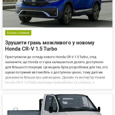
Бізнес новини
Зрушити грань можливого у новому
Honda CR-V 1.5 Turbo
Приступаючи до огляду нового Honda CR-V 1.5 Turbo, слід
зазначити, що Honda cr v ціна залишається досить доступною
для більшості покупців. Ця модель була розроблена для тих, хто
шукає потужний автомобіль з доступною ціною, тому далі ми
дізнаємося більше про цей модель. Дизайн та екстер'єр Новий
Honda CR-V 1.5 Turbo виглядає привабливо та стильно, з
динамічним дизайном, який привертає увагу навіть оптимістичних
покупців. Кузов моделі має просторий та комфор...