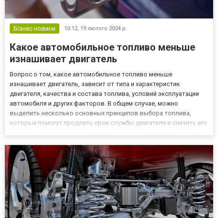
Бізнес новини
10:12,
19 лютого 2024 р.
Какое автомобильное топливо меньше
изнашивает двигатель
Вопрос о том, какое автомобильное топливо меньше
изнашивает двигатель, зависит от типа и характеристик
двигателя, качества и состава топлива, условий эксплуатации
автомобиля и других факторов. В общем случае, можно
выделить несколько основных принципов выбора топлива,
которые помогут продлить срок службы двигателя и снизить его
износ. Источник статьи компания Автокеш, которая
занимается автовыкупом в Днепре и Днепропетровской
области. - Следуйте рекомендац...