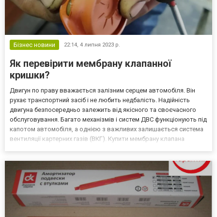
Бізнес новини
22:14,
4 липня 2023 р.
Як перевірити мембрану клапанної
кришки?
Двигун по праву вважається залізним серцем автомобіля. Він
рухає транспортний засіб і не любить недбалість. Надійність
двигуна безпосередньо залежить від якісного та своєчасного
обслуговування. Багато механізмів і систем ДВС функціонують під
капотом автомобіля, а однією з важливих залишається система
вентиляції картерних газів (ВКГ). Купити мембрану клапана
вентиляції картерних газів ви можете в інтернет-магазині klifex.ua!
Історія виникнення КВКГ Свого ча...