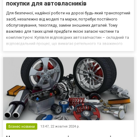
покупки для автовласників
Для безпечної, надійної роботи на дорозі будь-який транспортний
засіб, незалежно від моделі та марки, потребує постійного
обслуговування, техогляду, заміни зношених деталей. Тому
важливо для таких цілей придбати якісні запасні частини та
комплектуючі. Купівля відповідних автозапчастин – складний та
відповідальний процес, що вимагає ретельного та зваженого
підходу, врахування багатьох особливостей. Виходячи з сучасних
економічних реалій, свого фінансового с...
Бізнес новини
13:47,
22 жовтня 2024 р.