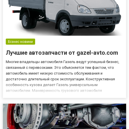
Бізнес новини
Лучшие автозапчасти от gazel-avto.com
Многие владельцы автомобиля Газель ведут успешный бизнес,
связанный с перевозками. Это объясняется тем фактом, что
автомобиль имеет низкую стоимость обслуживания и
достаточно длительный срок эксплуатации. Конструктивная
особенность кузова делает Газель универсальным
автомобилем. Маневренность грузового автомобиля
превосходит все ожидания, даже при полной загрузке он
способен справляться с крутыми поворотами. Водитель
уверенно чувствует себя за рулем, так р...