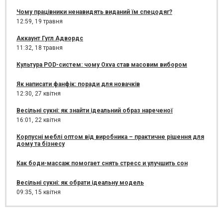
Чому працівники ненавидять виданий їм спецодяг?
12:59,
19 травня
Аккаунт Гугл Адвордс
11:32,
18 травня
Культура POD-систем: чому Oxva став масовим вибором
Як написати фанфік: поради для новачків
12:30,
27 квітня
Весільні сукні: як знайти ідеальний образ нареченої
16:01,
22 квітня
Корпусні меблі оптом від виробника – практичне рішення для
дому та бізнесу
Как боди-массаж помогает снять стресс и улучшить сон
Весільні сукні: як обрати ідеальну модель
09:35,
15 квітня