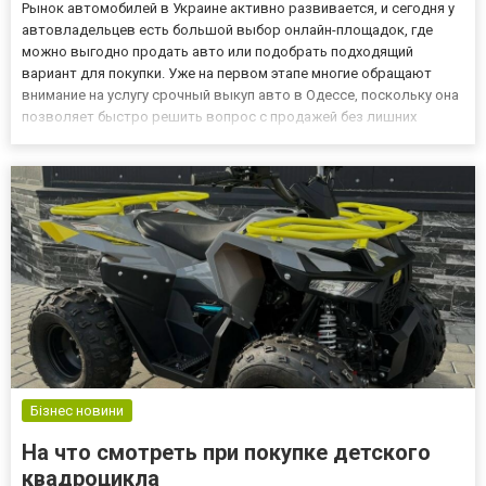
Рынок автомобилей в Украине активно развивается, и сегодня у
автовладельцев есть большой выбор онлайн-площадок, где
можно выгодно продать авто или подобрать подходящий
вариант для покупки. Уже на первом этапе многие обращают
внимание на услугу срочный выкуп авто в Одессе, поскольку она
позволяет быстро решить вопрос с продажей без лишних
рисков и потери времени. Ниже рассмотрим ключевые
преимущества всеукраинского автобазара Autogorod.ua и
региональных пла...
Бізнес новини
На что смотреть при покупке детского
квадроцикла