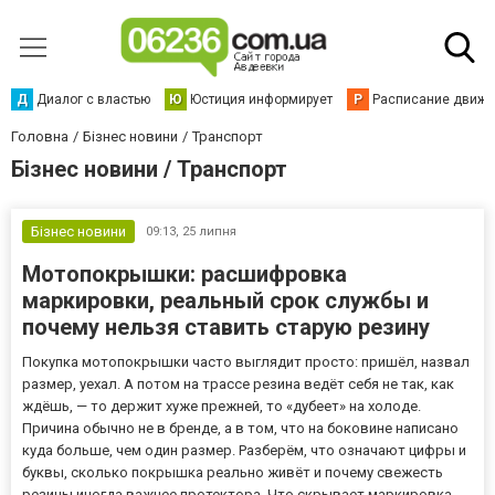
Д
Диалог с властью
Ю
Юстиция информирует
Р
Расписание движен
Головна
Бізнес новини
Транспорт
Бізнес новини / Транспорт
Бізнес новини
09:13,
25 липня
Мотопокрышки: расшифровка
маркировки, реальный срок службы и
почему нельзя ставить старую резину
Покупка мотопокрышки часто выглядит просто: пришёл, назвал
размер, уехал. А потом на трассе резина ведёт себя не так, как
ждёшь, — то держит хуже прежней, то «дубеет» на холоде.
Причина обычно не в бренде, а в том, что на боковине написано
куда больше, чем один размер. Разберём, что означают цифры и
буквы, сколько покрышка реально живёт и почему свежесть
резины иногда важнее протектора. Что скрывает маркировка