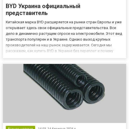
BYD Украина официальный
представитель
Китайская марка BYD расширяется на рынки стран Европы и уже
открывает здесь свои официальные представительства. Все
дело в динамично растущем спросе на электромобиле. Этот вид
транспорта популярен и в Украине. Однако выход крупных
производителей на наш рынок задерживается. Сегодня мы
расскажем, как купить BYD в Украине без переплат и почему
Украина пересаживается на китайские авто. Кто официальный
представитель BYD Украина Сразу отметим, что официальных с...
Бізнес новини
14:03,
14 березня 2024 р.