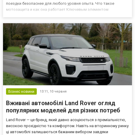
поездки безопаснее для любого уровня опыта. Что такое
мотозащита и как она работает Ключевым элементом
безопасности является мотозащита, которая создаётся для
поглощения и распределения ударной энергии при падениях. Она
снижает...
Бізнес новини
13:11,
10 червня
Вживані автомобілі Land Rover огляд
популярних моделей для різних потреб
Land Rover — це бренд, який давно асоціюється з преміальністю,
високою прохідністю та комфортом. Навіть на вторинному ринку
ці автомобілі залишаються бажаним вибором завдяки