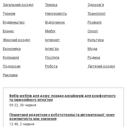
Загальний розділ
Техніка
Здоров'я
Туризм
Нерухомість
Транспорт
Будівництво
Відпочинок
Розваги
Бізнес
Меблі
Спорт
Жіночий розділ
Інтернет
Культура
Економіка
Інтер'єр
Мода
Кулінарія
Послуги
Родина
Подорожі
Робота
Дитячий розділ
Реклама
Вибір меблів для дому: поради дизайнерів для комфортного
та гармонійного інтер'єру
09:22,
30 червня
Планетарні редуктори у робототехніці та автоматизації: чому
компактність має значення
12:40,
2 червня