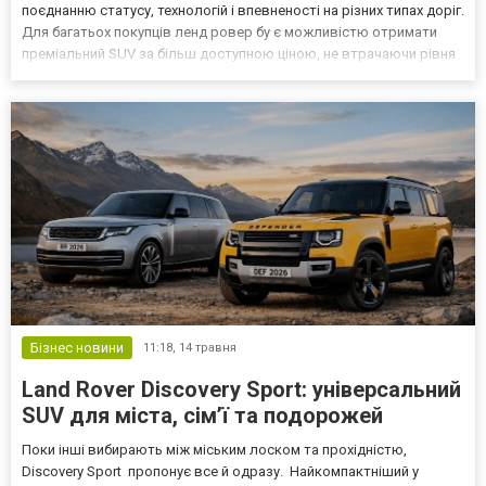
поєднанню статусу, технологій і впевненості на різних типах доріг.
Для багатьох покупців ленд ровер бу є можливістю отримати
преміальний SUV за більш доступною ціною, не втрачаючи рівня
комфорту. Чому автомобілі Land Rover з пробігом користуються
попитом Автомобілі бренду мають стабіль...
Бізнес новини
11:18,
14 травня
Land Rover Discovery Sport: універсальний
SUV для міста, сім’ї та подорожей
Поки інші вибирають між міським лоском та прохідністю,
Discovery Sport пропонує все й одразу. Найкомпактніший у