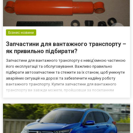
Бізнес новини
Запчастини для вантажного транспорту –
як привильно підбирати?
Запчастини для вантажного транспорту є невід'ємною частиною
його експлуатації та обслуговування. Важливо правильно
підбирати автозапчастини та стежити за їх станом, щоб уникнути
аварійних ситуацій на дорозі та забезпечити надійну роботу
вантажного транспорту. Купити запчастини для вантажного
транспорту ви завжди можете, пройшовши за посиланням
https://novaton.ua/catalog/cars/vaz-rus! Серед найважливіших
запчастин для вантажного транспорту можна виділити т...