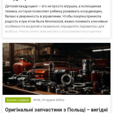
Детский квадроцикл — это не просто игрушка, а полноценная
техника, которая позволяет ребёнку развивать координацию,
баланс и уверенность в управлении. Чтобы покупка принесла
радость и при этом была безопасной, важно понимать ключевые
особенности моделей и правильно определять параметры для
выбора. Уже на этапе знакомства с ассортиментом родители
часто рассматривают вариант купить детский квадроцикл в
салоне мототехники МотоМото, где можно увидеть технику в...
Бізнес новини
09:06,
10 грудня 2024 р.
Оригінальні запчастини з Польщі – вигідні